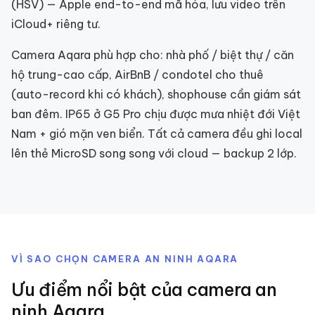
(HSV) — Apple end-to-end mã hóa, lưu video trên
iCloud+ riêng tư.
Camera Aqara phù hợp cho: nhà phố / biệt thự / căn
hộ trung-cao cấp, AirBnB / condotel cho thuê
(auto-record khi có khách), shophouse cần giám sát
ban đêm. IP65 ở G5 Pro chịu được mưa nhiệt đới Việt
Nam + gió mặn ven biển. Tất cả camera đều ghi local
lên thẻ MicroSD song song với cloud — backup 2 lớp.
VÌ SAO CHỌN
CAMERA AN NINH
AQARA
Ưu điểm nổi bật của
camera an
ninh
Aqara