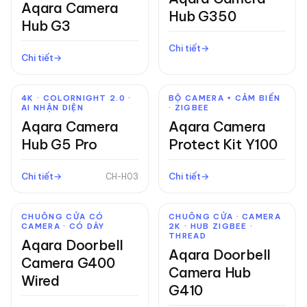
Aqara Camera
Hub G350
Hub G3
Chi tiết
Chi tiết
4K · COLORNIGHT 2.0 ·
BỘ CAMERA + CẢM BIẾN
AI NHẬN DIỆN
· ZIGBEE
Aqara Camera
Aqara Camera
Hub G5 Pro
Protect Kit Y100
Chi tiết
Chi tiết
CH-H03
CHUÔNG CỬA CÓ
CHUÔNG CỬA · CAMERA
CAMERA · CÓ DÂY
2K · HUB ZIGBEE ·
THREAD
Aqara Doorbell
Aqara Doorbell
Camera G400
Camera Hub
Wired
G410