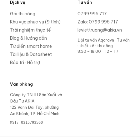
Dịch vụ
Tư vấn
Gói thi công
0799 995 717
Khu vực phục vụ (9 tỉnh)
Zalo:
0799 995 717
Trải nghiệm thực tế
leviettruong@akia.vn
Blog & Hướng dẫn
Đội tư vấn Aqaravn
·
Tư vấn
· thiết kế · thi công
Từ điển smart home
8:30 – 18:00 · T2 – T7
Tài liệu & Datasheet
Bảo trì · Hỗ trợ
Văn phòng
Công ty TNHH Sản Xuất và
Đầu Tư AKIA
122 Vành Đai Tây, phường
An Khánh, TP. Hồ Chí Minh
MST:
0315793560