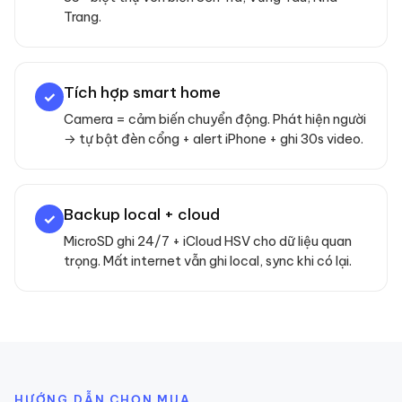
Trang.
Tích hợp smart home
✓
Camera = cảm biến chuyển động. Phát hiện người
→ tự bật đèn cổng + alert iPhone + ghi 30s video.
Backup local + cloud
✓
MicroSD ghi 24/7 + iCloud HSV cho dữ liệu quan
trọng. Mất internet vẫn ghi local, sync khi có lại.
HƯỚNG DẪN CHỌN MUA