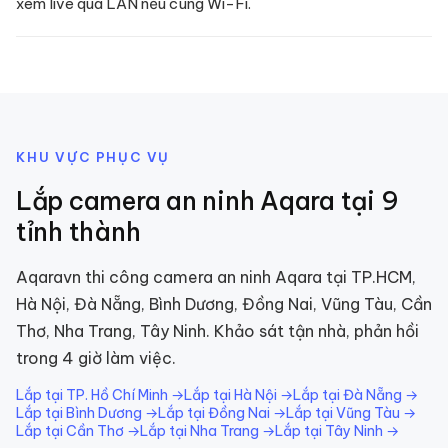
xem live qua LAN nếu cùng Wi-Fi.
KHU VỰC PHỤC VỤ
Lắp
camera an ninh
Aqara tại 9
tỉnh thành
Aqaravn thi công
camera an ninh
Aqara tại TP.HCM,
Hà Nội, Đà Nẵng, Bình Dương, Đồng Nai, Vũng Tàu, Cần
Thơ, Nha Trang, Tây Ninh. Khảo sát tận nhà, phản hồi
trong 4 giờ làm việc.
Lắp tại
TP. Hồ Chí Minh
→
Lắp tại
Hà Nội
→
Lắp tại
Đà Nẵng
→
Lắp tại
Bình Dương
→
Lắp tại
Đồng Nai
→
Lắp tại
Vũng Tàu
→
Lắp tại
Cần Thơ
→
Lắp tại
Nha Trang
→
Lắp tại
Tây Ninh
→