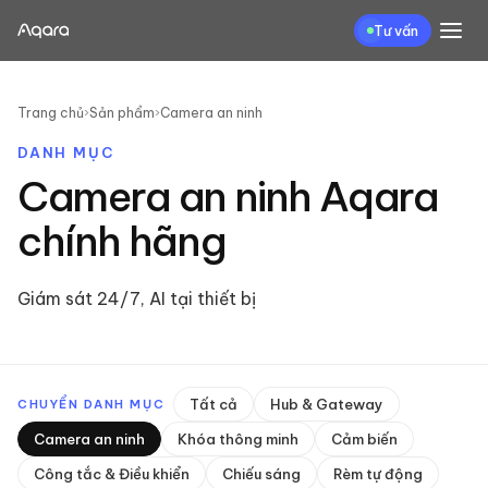
Tư vấn
Trang chủ
›
Sản phẩm
›
Camera an ninh
DANH MỤC
Camera an ninh
Aqara
chính hãng
Giám sát 24/7, AI tại thiết bị
Tất cả
Hub & Gateway
CHUYỂN DANH MỤC
Camera an ninh
Khóa thông minh
Cảm biến
Công tắc & Điều khiển
Chiếu sáng
Rèm tự động