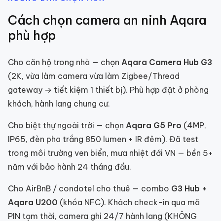
Cách chọn
camera an ninh
Aqara
phù hợp
Cho căn hộ trong nhà — chọn
Aqara Camera Hub G3
(2K, vừa làm camera vừa làm Zigbee/Thread
gateway → tiết kiệm 1 thiết bị). Phù hợp đặt ở phòng
khách, hành lang chung cư.
Cho biệt thự ngoài trời — chọn
Aqara G5 Pro
(4MP,
IP65, đèn pha trắng 850 lumen + IR đêm). Đã test
trong môi trường ven biển, mưa nhiệt đới VN — bền 5+
năm với bảo hành 24 tháng đầu.
Cho AirBnB / condotel cho thuê — combo
G3 Hub +
Aqara U200
(khóa NFC). Khách check-in qua mã
PIN tạm thời, camera ghi 24/7 hành lang (KHÔNG