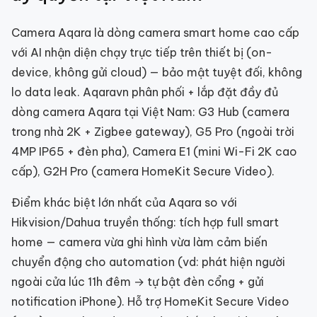
Camera Aqara là dòng camera smart home cao cấp
với AI nhận diện chạy trực tiếp trên thiết bị (on-
device, không gửi cloud) — bảo mật tuyệt đối, không
lo data leak. Aqaravn phân phối + lắp đặt đầy đủ
dòng camera Aqara tại Việt Nam: G3 Hub (camera
trong nhà 2K + Zigbee gateway), G5 Pro (ngoài trời
4MP IP65 + đèn pha), Camera E1 (mini Wi-Fi 2K cao
cấp), G2H Pro (camera HomeKit Secure Video).
Điểm khác biệt lớn nhất của Aqara so với
Hikvision/Dahua truyền thống: tích hợp full smart
home — camera vừa ghi hình vừa làm cảm biến
chuyển động cho automation (vd: phát hiện người
ngoài cửa lúc 11h đêm → tự bật đèn cổng + gửi
notification iPhone). Hỗ trợ HomeKit Secure Video