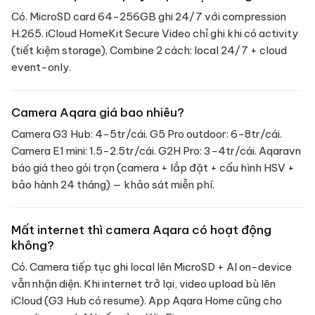
Có. MicroSD card 64-256GB ghi 24/7 với compression
H.265. iCloud HomeKit Secure Video chỉ ghi khi có activity
(tiết kiệm storage). Combine 2 cách: local 24/7 + cloud
event-only.
Camera Aqara giá bao nhiêu?
Camera G3 Hub: 4-5tr/cái. G5 Pro outdoor: 6-8tr/cái.
Camera E1 mini: 1.5-2.5tr/cái. G2H Pro: 3-4tr/cái. Aqaravn
báo giá theo gói trọn (camera + lắp đặt + cấu hình HSV +
bảo hành 24 tháng) — khảo sát miễn phí.
Mất internet thì camera Aqara có hoạt động
không?
Có. Camera tiếp tục ghi local lên MicroSD + AI on-device
vẫn nhận diện. Khi internet trở lại, video upload bù lên
iCloud (G3 Hub có resume). App Aqara Home cũng cho