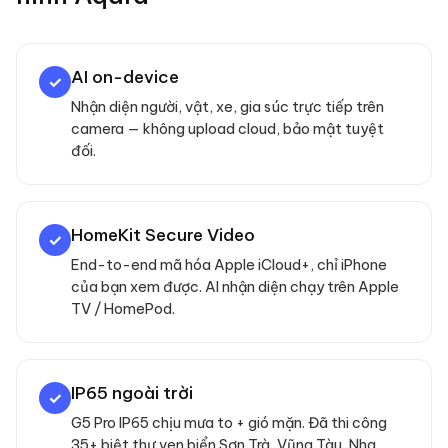
AI on-device
✓
Nhận diện người, vật, xe, gia súc trực tiếp trên
camera — không upload cloud, bảo mật tuyệt
đối.
HomeKit Secure Video
✓
End-to-end mã hóa Apple iCloud+, chỉ iPhone
của bạn xem được. AI nhận diện chạy trên Apple
TV / HomePod.
IP65 ngoài trời
✓
G5 Pro IP65 chịu mưa to + gió mặn. Đã thi công
35+ biệt thự ven biển Sơn Trà, Vũng Tàu, Nha