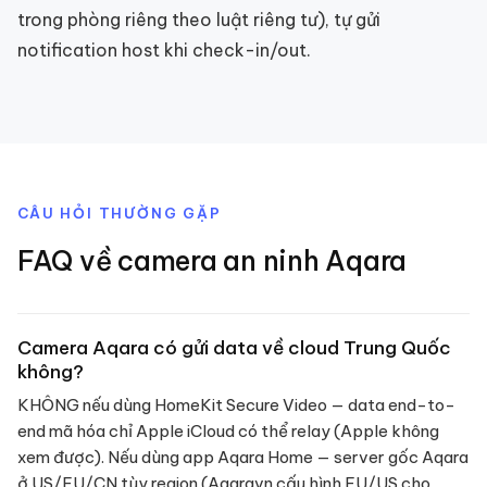
trong phòng riêng theo luật riêng tư), tự gửi
notification host khi check-in/out.
CÂU HỎI THƯỜNG GẶP
FAQ về
camera an ninh
Aqara
Camera Aqara có gửi data về cloud Trung Quốc
không?
KHÔNG nếu dùng HomeKit Secure Video — data end-to-
end mã hóa chỉ Apple iCloud có thể relay (Apple không
xem được). Nếu dùng app Aqara Home — server gốc Aqara
ở US/EU/CN tùy region (Aqaravn cấu hình EU/US cho