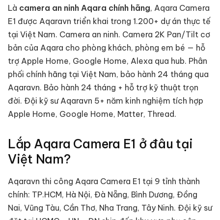
Là
camera an ninh
Aqara chính hãng
,
Aqara Camera
E1
được Aqaravn triển khai trong 1.200+ dự án thực tế
tại Việt Nam.
Camera an ninh
.
Camera 2K Pan/Tilt cơ
bản của Aqara cho phòng khách, phòng em bé — hỗ
trợ Apple Home, Google Home, Alexa qua hub. Phân
phối chính hãng tại Việt Nam, bảo hành 24 tháng qua
Aqaravn.
Bảo hành 24 tháng + hỗ trợ kỹ thuật trọn
đời. Đội kỹ sư Aqaravn 5+ năm kinh nghiệm tích hợp
Apple Home, Google Home, Matter, Thread.
Lắp
Aqara Camera E1
ở đâu tại
Việt Nam?
Aqaravn thi công
Aqara Camera E1
tại 9 tỉnh thành
chính: TP.HCM, Hà Nội, Đà Nẵng, Bình Dương, Đồng
Nai, Vũng Tàu, Cần Thơ, Nha Trang, Tây Ninh. Đội kỹ sư