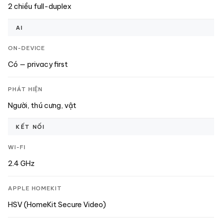
2 chiều full-duplex
AI
ON-DEVICE
Có — privacy first
PHÁT HIỆN
Người, thú cưng, vật
KẾT NỐI
WI-FI
2.4 GHz
APPLE HOMEKIT
HSV (HomeKit Secure Video)