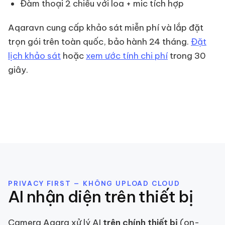
Đàm thoại 2 chiều với loa + mic tích hợp
Aqaravn cung cấp khảo sát miễn phí và lắp đặt
trọn gói trên toàn quốc, bảo hành 24 tháng.
Đặt
lịch khảo sát
hoặc
xem ước tính chi phí
trong 30
giây.
PRIVACY FIRST — KHÔNG UPLOAD CLOUD
AI nhận diện trên thiết bị
Camera Aqara xử lý AI
trên chính thiết bị
(on-