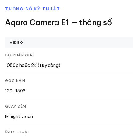
THÔNG SỐ KỸ THUẬT
Aqara Camera E1
— thông số
VIDEO
ĐỘ PHÂN GIẢI
1080p hoặc 2K (tùy dòng)
GÓC NHÌN
130-150°
QUAY ĐÊM
IR night vision
ĐÀM THOẠI