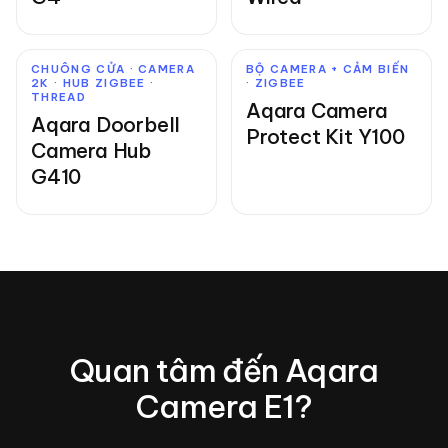
CHUÔNG CỬA · CAMERA
BỘ CAMERA + CẢM BIẾN
2K · HUB ZIGBEE ·
· ZIGBEE
THREAD
Aqara Camera
Aqara Doorbell
Protect Kit Y100
Camera Hub
G410
Quan tâm đến
Aqara
Camera E1
?