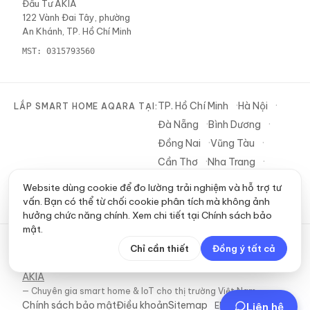
Đầu Tư AKIA
122 Vành Đai Tây, phường
An Khánh, TP. Hồ Chí Minh
MST:
0315793560
TP. Hồ Chí Minh
Hà Nội
LẮP SMART HOME AQARA TẠI:
Đà Nẵng
Bình Dương
Đồng Nai
Vũng Tàu
Cần Thơ
Nha Trang
Tây Ninh
Website dùng cookie để đo lường trải nghiệm và hỗ trợ tư
vấn. Bạn có thể từ chối cookie phân tích mà không ảnh
hưởng chức năng chính. Xem chi tiết tại
Chính sách bảo
mật
.
Chỉ cần thiết
Đồng ý tất cả
©
2026
AKIA
— Đối tác Aqara ủy quyền tại Việt Nam.
Aqaravn là dự án thi công Smart Home thuộc
AKIA
—
Chuyên gia smart home & IoT cho thị trường Việt Nam
.
Chính sách bảo mật
Điều khoản
Sitemap
EN 🇬🇧
Liên hệ