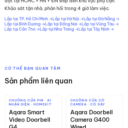
đặt tại HCMC + HN + ĐN ship đến khu vực phụ cận.
Khảo sát tận nhà, phản hồi trong 4 giờ làm việc.
Lắp tại
TP. Hồ Chí Minh
→
Lắp tại
Hà Nội
→
Lắp tại
Đà Nẵng
→
Lắp tại
Bình Dương
→
Lắp tại
Đồng Nai
→
Lắp tại
Vũng Tàu
→
Lắp tại
Cần Thơ
→
Lắp tại
Nha Trang
→
Lắp tại
Tây Ninh
→
CÓ THỂ BẠN QUAN TÂM
Sản phẩm liên quan
CHUÔNG CỬA PIN · AI
CHUÔNG CỬA CÓ
NHẬN DIỆN · HOMEKIT
CAMERA · CÓ DÂY
Aqara Smart
Aqara Doorbell
Video Doorbell
Camera G400
G4
Wired