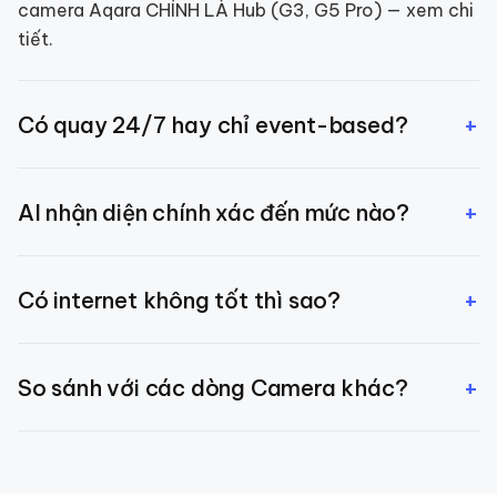
camera Aqara CHÍNH LÀ Hub (G3, G5 Pro) — xem chi
tiết.
+
Có quay 24/7 hay chỉ event-based?
Mặc định event-based (tiết kiệm dung lượng). Bạn có
+
AI nhận diện chính xác đến mức nào?
thể bật quay 24/7 qua microSD.
~95% phân biệt người vs thú cưng, ~90% phát hiện
+
Có internet không tốt thì sao?
gương mặt người quen sau training.
Camera quay local vào microSD bình thường. Internet
+
So sánh với các dòng Camera khác?
chỉ cần để xem từ xa qua app.
Xem [so sánh Camera Aqara G5 Pro / G3 / G100]
(/blog/so-sanh-camera-aqara) chi tiết theo nhu