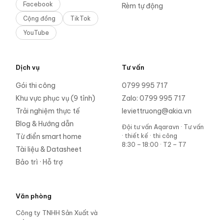
Facebook
Rèm tự động
Cộng đồng
TikTok
YouTube
Dịch vụ
Tư vấn
Gói thi công
0799 995 717
Khu vực phục vụ (9 tỉnh)
Zalo:
0799 995 717
Trải nghiệm thực tế
leviettruong@akia.vn
Blog & Hướng dẫn
Đội tư vấn Aqaravn
·
Tư vấn
· thiết kế · thi công
Từ điển smart home
8:30 – 18:00 · T2 – T7
Tài liệu & Datasheet
Bảo trì · Hỗ trợ
Văn phòng
Công ty TNHH Sản Xuất và