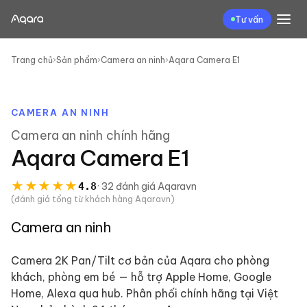
Tư vấn
Trang chủ
›
Sản phẩm
›
Camera an ninh
›
Aqara Camera E1
CAMERA AN NINH
Camera an ninh
chính hãng
Aqara Camera E1
★
★
★
★
★
4.8
·
32
đánh giá
Aqaravn
(đánh giá tổng từ khách hàng Aqaravn)
Camera an ninh
Camera 2K Pan/Tilt cơ bản của Aqara cho phòng
khách, phòng em bé — hỗ trợ Apple Home, Google
Home, Alexa qua hub. Phân phối chính hãng tại Việt