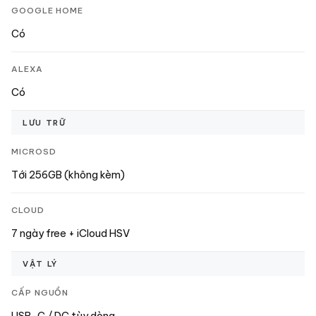
GOOGLE HOME
Có
ALEXA
Có
LƯU TRỮ
MICROSD
Tới 256GB (không kèm)
CLOUD
7 ngày free + iCloud HSV
VẬT LÝ
CẤP NGUỒN
USB-C / DC tùy dòng