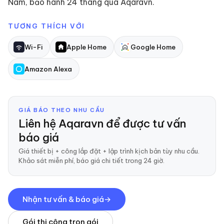
Nam, bảo hành 24 tháng qua Aqaravn.
TƯƠNG THÍCH VỚI
Wi-Fi
Apple Home
Google Home
Amazon Alexa
GIÁ BÁO THEO NHU CẦU
Liên hệ Aqaravn để được tư vấn
báo giá
Giá thiết bị + công lắp đặt + lập trình kịch bản tùy nhu cầu.
Khảo sát miễn phí, báo giá chi tiết trong 24 giờ.
Nhận tư vấn & báo giá
Gói thi công trọn gói