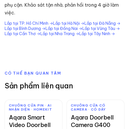
phụ cận. Khảo sát tận nhà, phản hồi trong 4 giờ làm
việc.
Lắp tại
TP. Hồ Chí Minh
→
Lắp tại
Hà Nội
→
Lắp tại
Đà Nẵng
→
Lắp tại
Bình Dương
→
Lắp tại
Đồng Nai
→
Lắp tại
Vũng Tàu
→
Lắp tại
Cần Thơ
→
Lắp tại
Nha Trang
→
Lắp tại
Tây Ninh
→
CÓ THỂ BẠN QUAN TÂM
Sản phẩm liên quan
CHUÔNG CỬA PIN · AI
CHUÔNG CỬA CÓ
NHẬN DIỆN · HOMEKIT
CAMERA · CÓ DÂY
Aqara Smart
Aqara Doorbell
Video Doorbell
Camera G400