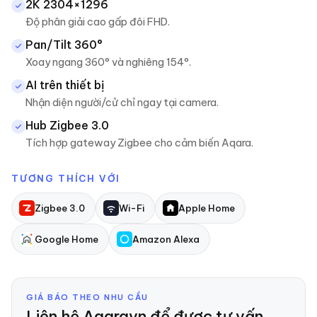
2K 2304×1296
Độ phân giải cao gấp đôi FHD.
Pan/Tilt 360°
Xoay ngang 360° và nghiêng 154°.
AI trên thiết bị
Nhận diện người/cử chỉ ngay tại camera.
Hub Zigbee 3.0
Tích hợp gateway Zigbee cho cảm biến Aqara.
TƯƠNG THÍCH VỚI
Zigbee 3.0
Wi-Fi
Apple Home
Google Home
Amazon Alexa
GIÁ BÁO THEO NHU CẦU
Liên hệ Aqaravn để được tư vấn