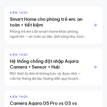
KIẾN THỨC
Smart Home cho phòng trẻ em: an
toàn + tiết kiệm
Phòng trẻ em cần smart home khác phòng
người lớn — an toàn ưu tiên, ánh sáng nhẹ, kịch
bản theo giờ ngủ. 7 thiết bị cốt lõi.
KIẾN THỨC
Hệ thống chống đột nhập Aqara:
Camera + Sensor + Hub
Một thiết bị đơn lẻ không bảo vệ được nhà —
cần hệ thống đa lớp. Hướng dẫn quy hoạch
chống đột nhập với Aqara cho căn hộ và biệt
thự.
KIẾN THỨC
Camera Aqara G5 Pro vs G3 vs