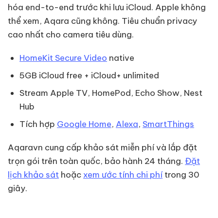
hóa end-to-end trước khi lưu iCloud. Apple không
thể xem, Aqara cũng không. Tiêu chuẩn privacy
cao nhất cho camera tiêu dùng.
HomeKit Secure Video
native
5GB iCloud free + iCloud+ unlimited
Stream Apple TV, HomePod, Echo Show, Nest
Hub
Tích hợp
Google Home
,
Alexa
,
SmartThings
Aqaravn cung cấp khảo sát miễn phí và lắp đặt
trọn gói trên toàn quốc, bảo hành 24 tháng.
Đặt
lịch khảo sát
hoặc
xem ước tính chi phí
trong 30
giây.