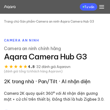
Tư vấn
Trang chủ
›
Sản phẩm
›
Camera an ninh
›
Aqara Camera Hub G3
CAMERA AN NINH
Camera an ninh
chính hãng
Aqara Camera Hub G3
★
★
★
★
★
4.8
·
32
đánh giá
Aqaravn
(đánh giá tổng từ khách hàng Aqaravn)
2K trong nhà · Pan/Tilt · AI nhận diện
Camera 2K quay quét 360° với AI nhận diện gương
mặt + cử chỉ trên thiết bị. Đồng thời là hub Zigbee 3.0.