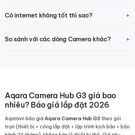
~95% phân biệt người vs thú cưng, ~90% phát hiện
+
Có internet không tốt thì sao?
gương mặt người quen sau training.
Camera quay local vào microSD bình thường. Internet
+
So sánh với các dòng Camera khác?
chỉ cần để xem từ xa qua app.
Xem [so sánh Camera Aqara G5 Pro / G3 / G100]
(/blog/so-sanh-camera-aqara) chi tiết theo nhu
cầu.
Aqara Camera Hub G3
giá bao
nhiêu? Báo giá lắp đặt
2026
Aqaravn báo giá
Aqara Camera Hub G3
theo gói
trọn (thiết bị + công lắp đặt + lập trình kịch bản + bảo
hành 24 tháng), không bán lẻ thiết bị thô. Giá phụ