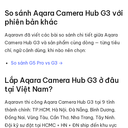
So sánh
Aqara Camera Hub G3
với
phiên bản khác
Aqaravn đã viết các bài so sánh chi tiết giữa
Aqara
Camera Hub G3
và sản phẩm cùng dòng — từng tiêu
chí, ngữ cảnh dùng, khi nào nên chọn:
So sánh
G5 Pro
vs
G3
→
Lắp
Aqara Camera Hub G3
ở đâu
tại Việt Nam?
Aqaravn thi công
Aqara Camera Hub G3
tại 9 tỉnh
thành chính: TP.HCM, Hà Nội, Đà Nẵng, Bình Dương,
Đồng Nai, Vũng Tàu, Cần Thơ, Nha Trang, Tây Ninh.
Đội kỹ sư đặt tại HCMC + HN + ĐN ship đến khu vực