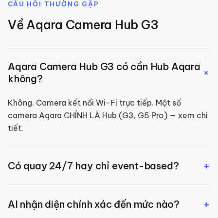
CÂU HỎI THƯỜNG GẶP
Về
Aqara Camera Hub G3
Aqara Camera Hub G3 có cần Hub Aqara
+
không?
Không. Camera kết nối Wi-Fi trực tiếp. Một số
camera Aqara CHÍNH LÀ Hub (G3, G5 Pro) — xem chi
tiết.
+
Có quay 24/7 hay chỉ event-based?
Mặc định event-based (tiết kiệm dung lượng). Bạn có
+
AI nhận diện chính xác đến mức nào?
thể bật quay 24/7 qua microSD.