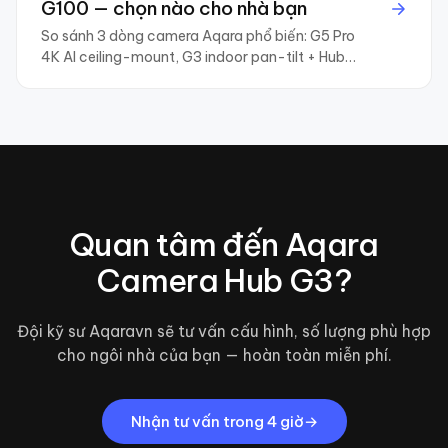
G100 — chọn nào cho nhà bạn
So sánh 3 dòng camera Aqara phổ biến: G5 Pro
4K AI ceiling-mount, G3 indoor pan-tilt + Hub
Zigbee, G100 outdoor IP65. Lựa chọn dựa trên vị
trí lắp và mục đích.
Quan tâm đến
Aqara
Camera Hub G3
?
Đội kỹ sư Aqaravn sẽ tư vấn cấu hình, số lượng phù hợp
cho ngôi nhà của bạn — hoàn toàn miễn phí.
Nhận tư vấn trong 4 giờ