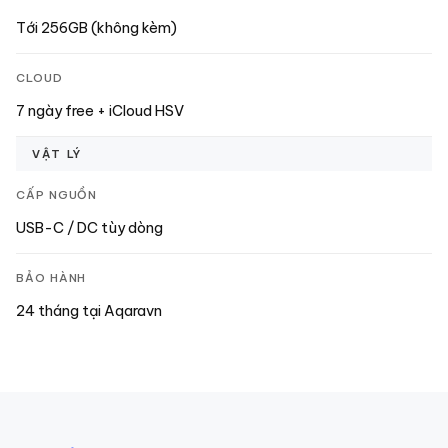
Tới 256GB (không kèm)
CLOUD
7 ngày free + iCloud HSV
VẬT LÝ
CẤP NGUỒN
USB-C / DC tùy dòng
BẢO HÀNH
24 tháng tại Aqaravn