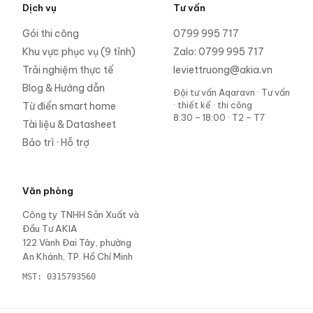
Dịch vụ
Tư vấn
Gói thi công
0799 995 717
Khu vực phục vụ (9 tỉnh)
Zalo:
0799 995 717
Trải nghiệm thực tế
leviettruong@akia.vn
Blog & Hướng dẫn
Đội tư vấn Aqaravn
·
Tư vấn
· thiết kế · thi công
Từ điển smart home
8:30 – 18:00 · T2 – T7
Tài liệu & Datasheet
Bảo trì · Hỗ trợ
Văn phòng
Công ty TNHH Sản Xuất và
Đầu Tư AKIA
122 Vành Đai Tây, phường
An Khánh, TP. Hồ Chí Minh
MST:
0315793560