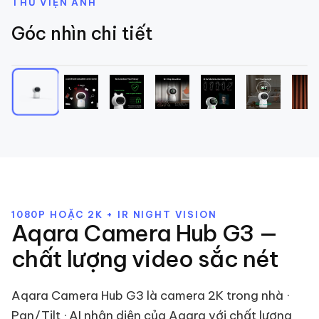
THƯ VIỆN ẢNH
Góc nhìn chi tiết
1
/
9
1080P HOẶC 2K + IR NIGHT VISION
Aqara Camera Hub G3 —
chất lượng video sắc nét
Aqara Camera Hub G3 là camera 2K trong nhà ·
Pan/Tilt · AI nhận diện của Aqara với chất lượng