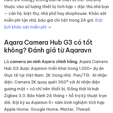
thuộc vào số lượng thiết bị tích hợp + đặc thù nhà bạn
— căn hộ, biệt thự, nhà phố hay shophouse. Khảo sát
miễn phí tận nhà, báo giá chi tiết trong 24 giờ.
Đặt
lịch khảo sát miễn phí →
Aqara Camera Hub G3
có tốt
không? Đánh giá từ Aqaravn
Là
camera an ninh
Aqara chính hãng
,
Aqara Camera
Hub G3
được Aqaravn triển khai trong 1.200+ dự án
thực tế tại Việt Nam.
2K trong nhà · Pan/Tilt · AI nhận
diện
.
Camera 2K quay quét 360° với AI nhận diện
gương mặt + cử chỉ trên thiết bị. Đồng thời là hub
Zigbee 3.0.
Bảo hành 24 tháng + hỗ trợ kỹ thuật trọn
đời. Đội kỹ sư Aqaravn 5+ năm kinh nghiệm tích hợp
Apple Home, Google Home, Matter, Thread.