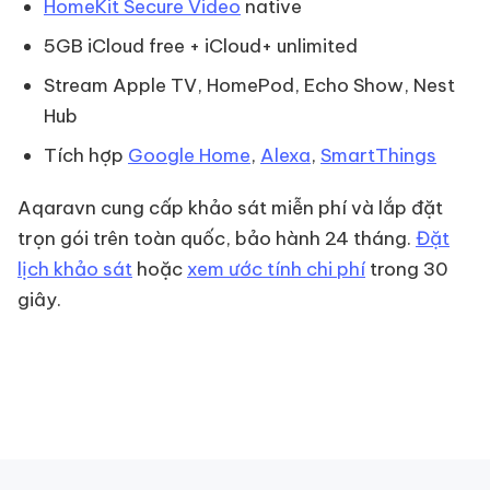
HomeKit Secure Video
native
5GB iCloud free + iCloud+ unlimited
Stream Apple TV, HomePod, Echo Show, Nest
Hub
Tích hợp
Google Home
,
Alexa
,
SmartThings
Aqaravn cung cấp khảo sát miễn phí và lắp đặt
trọn gói trên toàn quốc, bảo hành 24 tháng.
Đặt
lịch khảo sát
hoặc
xem ước tính chi phí
trong 30
giây.