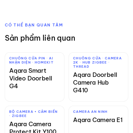
CÓ THỂ BẠN QUAN TÂM
Sản phẩm liên quan
CHUÔNG CỬA PIN · AI
CHUÔNG CỬA · CAMERA
NHẬN DIỆN · HOMEKIT
2K · HUB ZIGBEE ·
THREAD
Aqara Smart
Aqara Doorbell
Video Doorbell
Camera Hub
G4
G410
BỘ CAMERA + CẢM BIẾN
CAMERA AN NINH
· ZIGBEE
Aqara Camera E1
Aqara Camera
Protect Kit Y100