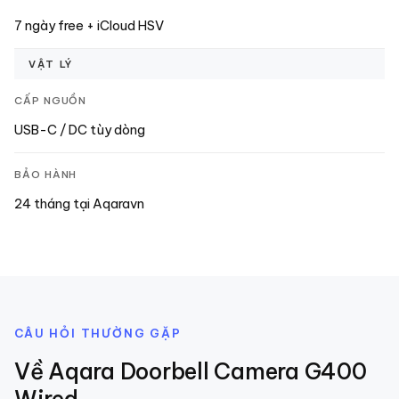
7 ngày free + iCloud HSV
VẬT LÝ
CẤP NGUỒN
USB-C / DC tùy dòng
BẢO HÀNH
24 tháng tại Aqaravn
CÂU HỎI THƯỜNG GẶP
Về
Aqara Doorbell Camera G400