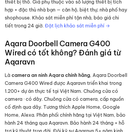
thiết bị thô. Giá phụ thuộc vào số lượng thiết bị tích
hợp + đặc thù nhà bạn — căn hộ, biệt thự, nhà phố hay
shophouse. Khảo sát miễn phí tận nhà, báo giá chi
tiết trong 24 giờ.
Đặt lịch khảo sát miễn phí →
Aqara Doorbell Camera G400
Wired
có tốt không? Đánh giá từ
Aqaravn
Là
camera an ninh
Aqara chính hãng
,
Aqara Doorbell
Camera G400 Wired
được Aqaravn triển khai trong
1.200+ dự án thực tế tại Việt Nam.
Chuông cửa có
camera · có dây
.
Chuông cửa có camera, cấp nguồn
cố định qua dây. Tương thích Apple Home, Google
Home, Alexa. Phân phối chính hãng tại Việt Nam, bảo
hành 24 tháng qua Aqaravn.
Bảo hành 24 tháng + hỗ
trợ kỹ thuật trọn đời. Đội kỹ sư Aqaravn 5+ năm kinh