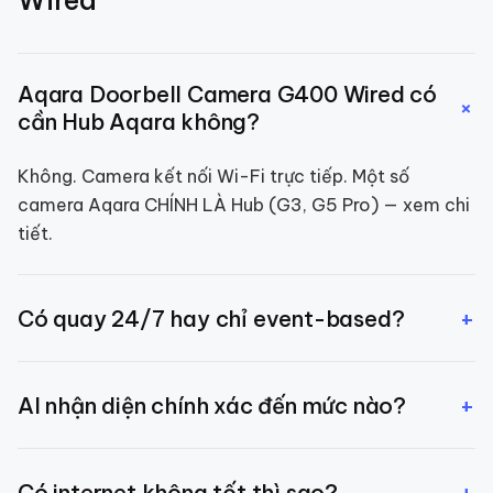
Wired
Aqara Doorbell Camera G400 Wired có
+
cần Hub Aqara không?
Không. Camera kết nối Wi-Fi trực tiếp. Một số
camera Aqara CHÍNH LÀ Hub (G3, G5 Pro) — xem chi
tiết.
+
Có quay 24/7 hay chỉ event-based?
Mặc định event-based (tiết kiệm dung lượng). Bạn có
+
AI nhận diện chính xác đến mức nào?
thể bật quay 24/7 qua microSD.
~95% phân biệt người vs thú cưng, ~90% phát hiện
+
Có internet không tốt thì sao?
gương mặt người quen sau training.