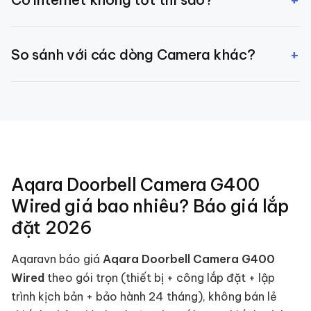
Camera quay local vào microSD bình thường. Internet
+
So sánh với các dòng Camera khác?
chỉ cần để xem từ xa qua app.
Xem [so sánh Camera Aqara G5 Pro / G3 / G100]
(/blog/so-sanh-camera-aqara) chi tiết theo nhu
cầu.
Aqara Doorbell Camera G400
Wired
giá bao nhiêu? Báo giá lắp
đặt
2026
Aqaravn báo giá
Aqara Doorbell Camera G400
Wired
theo gói trọn (thiết bị + công lắp đặt + lập
trình kịch bản + bảo hành 24 tháng), không bán lẻ