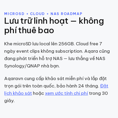
MICROSD + CLOUD + NAS ROADMAP
Lưu trữ linh hoạt — không
phí thuê bao
Khe microSD lưu local lên 256GB. Cloud free 7
ngày event clips không subscription. Aqara cũng
đang phát triển hỗ trợ NAS — lưu thẳng về NAS
Synology/QNAP nhà bạn.
Aqaravn cung cấp khảo sát miễn phí và lắp đặt
trọn gói trên toàn quốc, bảo hành 24 tháng.
Đặt
lịch khảo sát
hoặc
xem ước tính chi phí
trong 30
giây.