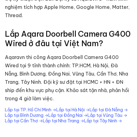
nghiệm tích hợp Apple Home, Google Home, Matter,
Thread.
Lắp
Aqara Doorbell Camera G400
Wired
ở đâu tại Việt Nam?
Aqaravn thi công
Aqara Doorbell Camera G400
Wired
tại 9 tỉnh thành chính: TP.HCM, Hà Nội, Đà
Nẵng, Bình Dương, Đồng Nai, Vũng Tàu, Cần Thơ, Nha
Trang, Tây Ninh. Đội kỹ sư đặt tại HCMC + HN + ĐN
ship đến khu vực phụ cận. Khảo sát tận nhà, phản hồi
trong 4 giờ làm việc.
Lắp tại
TP. Hồ Chí Minh
→
Lắp tại
Hà Nội
→
Lắp tại
Đà Nẵng
→
Lắp tại
Bình Dương
→
Lắp tại
Đồng Nai
→
Lắp tại
Vũng Tàu
→
Lắp tại
Cần Thơ
→
Lắp tại
Nha Trang
→
Lắp tại
Tây Ninh
→