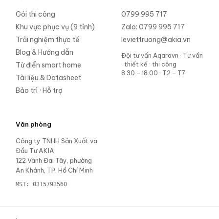
Gói thi công
0799 995 717
Khu vực phục vụ (9 tỉnh)
Zalo:
0799 995 717
Trải nghiệm thực tế
leviettruong@akia.vn
Blog & Hướng dẫn
Đội tư vấn Aqaravn
·
Tư vấn
· thiết kế · thi công
Từ điển smart home
8:30 – 18:00 · T2 – T7
Tài liệu & Datasheet
Bảo trì · Hỗ trợ
Văn phòng
Công ty TNHH Sản Xuất và
Đầu Tư AKIA
122 Vành Đai Tây, phường
An Khánh, TP. Hồ Chí Minh
MST:
0315793560