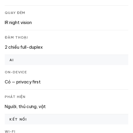
QUAY ĐÊM
IR night vision
ĐÀM THOẠI
2 chiều full-duplex
AI
ON-DEVICE
Có — privacy first
PHÁT HIỆN
Người, thú cưng, vật
KẾT NỐI
WI-FI