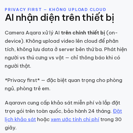
PRIVACY FIRST — KHÔNG UPLOAD CLOUD
AI nhận diện trên thiết bị
Camera Aqara xử lý AI
trên chính thiết bị
(on-
device). Không upload video lên cloud để phân
tích, không lưu data ở server bên thứ ba. Phát hiện
người vs thú cưng vs vật — chỉ thông báo khi có
người thật.
*Privacy first* — đặc biệt quan trọng cho phòng
ngủ, phòng trẻ em.
Aqaravn cung cấp khảo sát miễn phí và lắp đặt
trọn gói trên toàn quốc, bảo hành 24 tháng.
Đặt
lịch khảo sát
hoặc
xem ước tính chi phí
trong 30
giây.