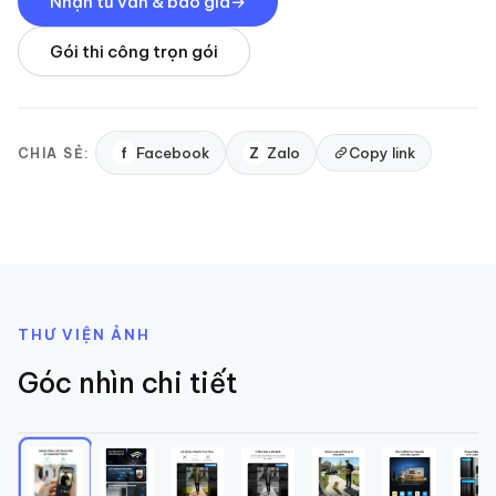
Nhận tư vấn & báo giá
Gói thi công trọn gói
f
Facebook
Z
Zalo
Copy link
CHIA SẺ:
THƯ VIỆN ẢNH
Góc nhìn chi tiết
1
/
8