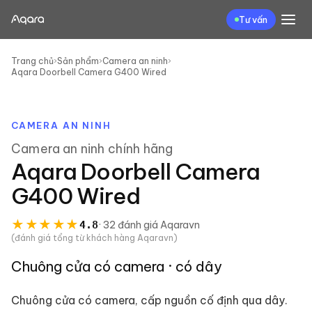
Tư vấn
Trang chủ
›
Sản phẩm
›
Camera an ninh
›
Aqara Doorbell Camera G400 Wired
CAMERA AN NINH
Camera an ninh
chính hãng
Aqara Doorbell Camera
G400 Wired
★
★
★
★
★
4.8
·
32
đánh giá
Aqaravn
(đánh giá tổng từ khách hàng Aqaravn)
Chuông cửa có camera · có dây
Chuông cửa có camera, cấp nguồn cố định qua dây.