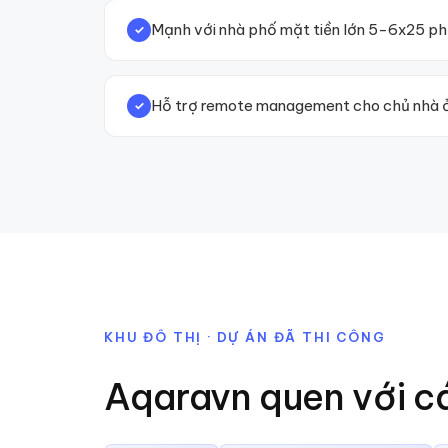
Mạnh với nhà phố mặt tiền lớn 5-6x25 ph
✓
Hỗ trợ remote management cho chủ nhà ở
✓
KHU ĐÔ THỊ · DỰ ÁN ĐÃ THI CÔNG
Aqaravn quen với c