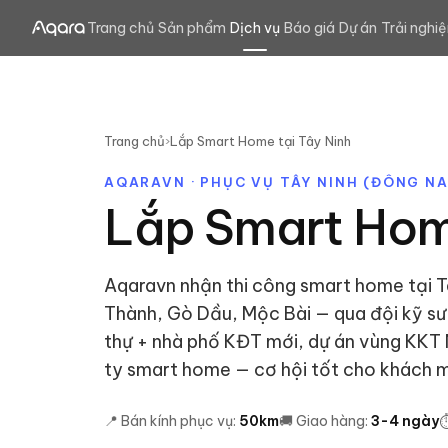
Trang chủ
Sản phẩm
Dịch vụ
Báo giá
Dự án
Trải nghi
Trang chủ
›
Lắp Smart Home tại
Tây Ninh
AQARAVN · PHỤC VỤ
TÂY NINH
(
ĐÔNG NA
Lắp Smart Hom
Aqaravn nhận thi công smart home tại T
Thành, Gò Dầu, Mộc Bài — qua đội kỹ s
thự + nhà phố KĐT mới, dự án vùng KKT Mộ
ty smart home — cơ hội tốt cho khách m
📍 Bán kính phục vụ:
50
km
🚚 Giao hàng:
3
-
4
ngày
⏱