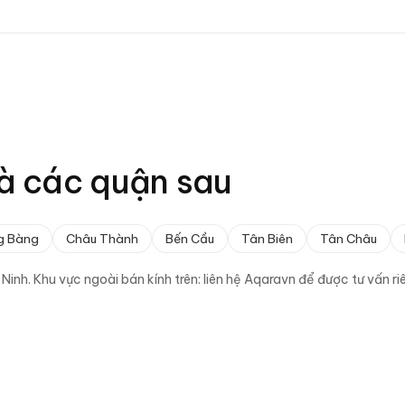
à các quận sau
g Bàng
Châu Thành
Bến Cầu
Tân Biên
Tân Châu
 Ninh
. Khu vực ngoài bán kính trên: liên hệ Aqaravn để được tư vấn 