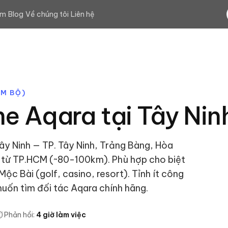
ệm
Blog
Về chúng tôi
Liên hệ
M BỘ
)
e Aqara tại
Tây Nin
ây Ninh — TP. Tây Ninh, Trảng Bàng, Hòa
ư từ TP.HCM (~80-100km). Phù hợp cho biệt
c Bài (golf, casino, resort). Tỉnh ít công
uốn tìm đối tác Aqara chính hãng.
️ Phản hồi:
4 giờ làm việc