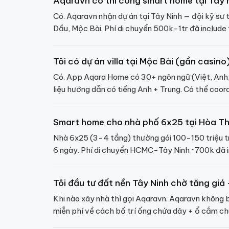
Aqaravn có thi công smart home tại Tây 
Có. Aqaravn nhận dự án tại Tây Ninh — đội kỹ sư 
Dầu, Mộc Bài. Phí di chuyển 500k-1tr đã include 
Tôi có dự án villa tại Mộc Bài (gần casi
Có. App Aqara Home có 30+ ngôn ngữ (Việt, Anh, 
liệu hướng dẫn có tiếng Anh + Trung. Có thể co
Smart home cho nhà phố 6x25 tại Hòa Th
Nhà 6x25 (3-4 tầng) thường gói 100-150 triệu t
6 ngày. Phí di chuyển HCMC-Tây Ninh ~700k đã i
Tôi đầu tư đất nền Tây Ninh chờ tăng gi
Khi nào xây nhà thì gọi Aqaravn. Aqaravn không bá
miễn phí về cách bố trí ống chứa dây + ổ cắm ch