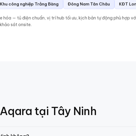
Khu công nghiệp Trảng Bàng
Đông Nam Tân Châu
KĐT Lon
óa — tủ điện chuẩn, vị trí hub tối ưu, kịch bản tự động phù hợp vớ
hảo sát onsite.
Aqara tại
Tây Ninh