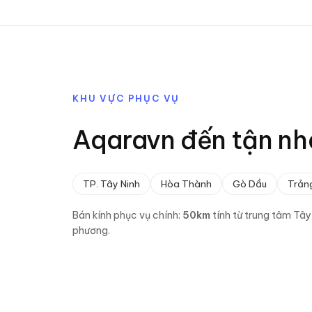
KHU VỰC PHỤC VỤ
Aqaravn đến tận nh
TP. Tây Ninh
Hòa Thành
Gò Dầu
Trản
Bán kính phục vụ chính:
50
km
tính từ trung tâm
Tây
phương.