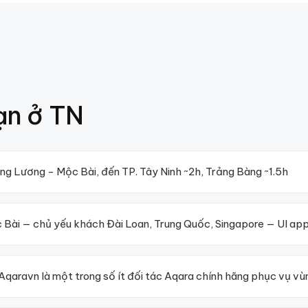
ạn ở
TN
g Lương - Mộc Bài, đến TP. Tây Ninh ~2h, Trảng Bàng ~1.5h
ộc Bài — chủ yếu khách Đài Loan, Trung Quốc, Singapore — UI ap
Aqaravn là một trong số ít đối tác Aqara chính hãng phục vụ vù