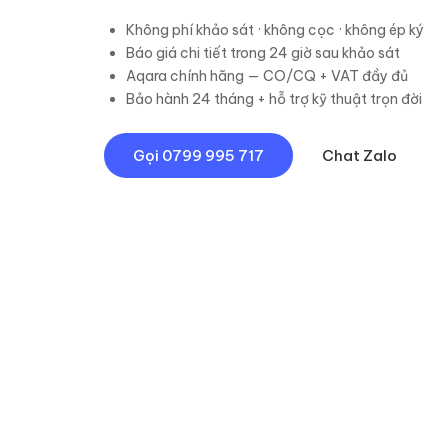
Không phí khảo sát · không cọc · không ép ký
Báo giá chi tiết trong 24 giờ sau khảo sát
Aqara chính hãng — CO/CQ + VAT đầy đủ
Bảo hành 24 tháng + hỗ trợ kỹ thuật trọn đời
Gọi
0799 995 717
Chat Zalo