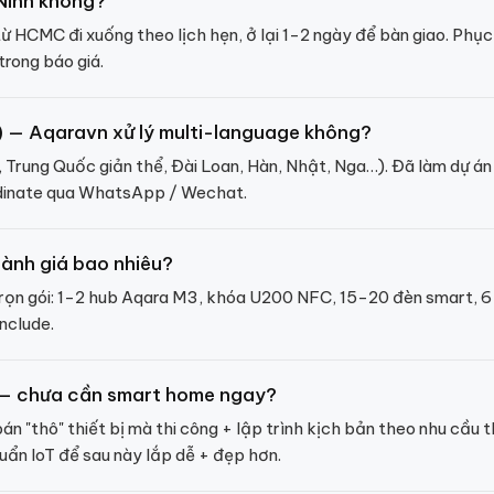
Ninh không?
từ HCMC đi xuống theo lịch hẹn, ở lại 1-2 ngày để bàn giao. Phụ
trong báo giá.
no) — Aqaravn xử lý multi-language không?
Trung Quốc giản thể, Đài Loan, Hàn, Nhật, Nga…). Đã làm dự án 
ordinate qua WhatsApp / Wechat.
ành giá bao nhiêu?
rọn gói: 1-2 hub Aqara M3, khóa U200 NFC, 15-20 đèn smart, 6
nclude.
á — chưa cần smart home ngay?
n "thô" thiết bị mà thi công + lập trình kịch bản theo nhu cầu 
uẩn IoT để sau này lắp dễ + đẹp hơn.