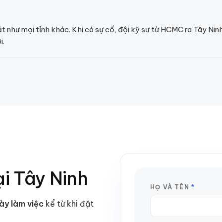
ặt như mọi tỉnh khác. Khi có sự cố, đội kỹ sư từ HCMC ra Tây N
i.
ại
Tây Ninh
HỌ VÀ TÊN
*
ày làm việc
kể từ khi đặt