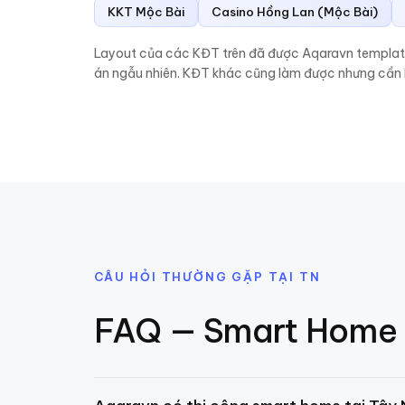
KKT Mộc Bài
Casino Hồng Lan (Mộc Bài)
Layout của các KĐT trên đã được Aqaravn template h
án ngẫu nhiên. KĐT khác cũng làm được nhưng cần k
CÂU HỎI THƯỜNG GẶP TẠI
TN
FAQ — Smart Home 