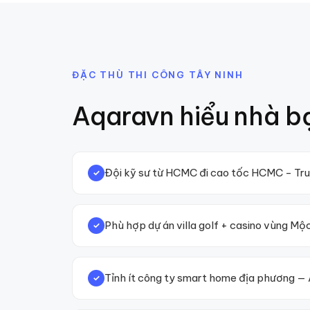
ĐẶC THÙ THI CÔNG
TÂY NINH
Aqaravn hiểu nhà b
Đội kỹ sư từ HCMC đi cao tốc HCMC - Trun
✓
Phù hợp dự án villa golf + casino vùng M
✓
Tỉnh ít công ty smart home địa phương — 
✓