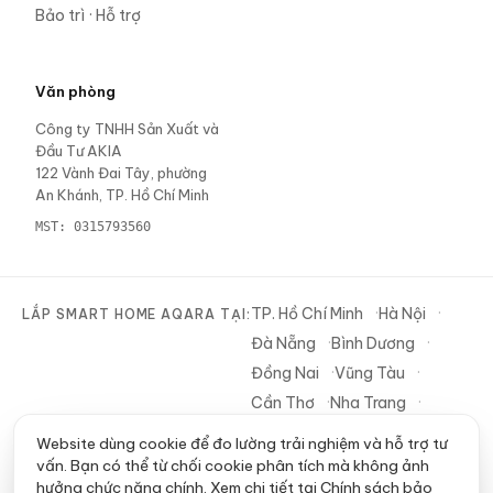
Bảo trì · Hỗ trợ
Văn phòng
Công ty TNHH Sản Xuất và
Đầu Tư AKIA
122 Vành Đai Tây, phường
An Khánh, TP. Hồ Chí Minh
MST:
0315793560
TP. Hồ Chí Minh
Hà Nội
LẮP SMART HOME AQARA TẠI:
Đà Nẵng
Bình Dương
Đồng Nai
Vũng Tàu
Cần Thơ
Nha Trang
Tây Ninh
Website dùng cookie để đo lường trải nghiệm và hỗ trợ tư
vấn. Bạn có thể từ chối cookie phân tích mà không ảnh
hưởng chức năng chính. Xem chi tiết tại
Chính sách bảo