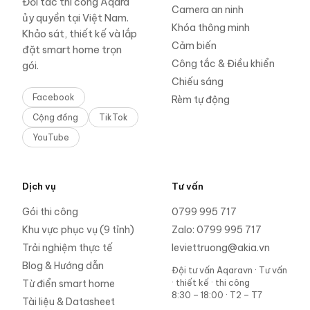
Đối tác thi công Aqara
Camera an ninh
ủy quyền tại Việt Nam.
Khóa thông minh
Khảo sát, thiết kế và lắp
Cảm biến
đặt smart home trọn
Công tắc & Điều khiển
gói.
Chiếu sáng
Facebook
Rèm tự động
Cộng đồng
TikTok
YouTube
Dịch vụ
Tư vấn
Gói thi công
0799 995 717
Khu vực phục vụ (9 tỉnh)
Zalo:
0799 995 717
Trải nghiệm thực tế
leviettruong@akia.vn
Blog & Hướng dẫn
Đội tư vấn Aqaravn
·
Tư vấn
· thiết kế · thi công
Từ điển smart home
8:30 – 18:00 · T2 – T7
Tài liệu & Datasheet