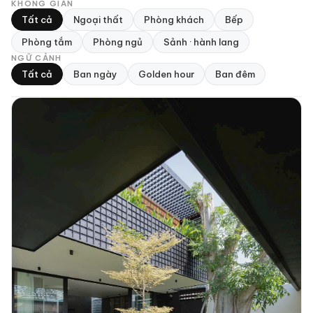
KHÔNG GIAN
Tất cả
Ngoại thất
Phòng khách
Bếp
Phòng tắm
Phòng ngủ
Sảnh · hành lang
NGỮ CẢNH
Tất cả
Ban ngày
Golden hour
Ban đêm