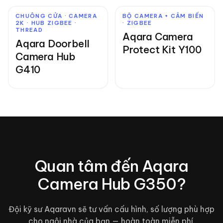
CHUÔNG CỬA · CAMERA
BỘ CAMERA + CẢM BIẾN
2K · HUB ZIGBEE ·
· ZIGBEE
THREAD
Aqara Camera
Aqara Doorbell
Protect Kit Y100
Camera Hub
G410
Quan tâm đến
Aqara
Camera Hub G350
?
Đội kỹ sư Aqaravn sẽ tư vấn cấu hình, số lượng phù hợp
cho ngôi nhà của bạn — hoàn toàn miễn phí.