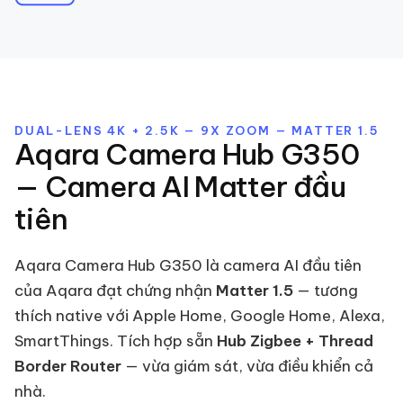
DUAL-LENS 4K + 2.5K — 9X ZOOM — MATTER 1.5
Aqara Camera Hub G350
— Camera AI Matter đầu
tiên
Aqara Camera Hub G350 là camera AI đầu tiên
của Aqara đạt chứng nhận
Matter 1.5
— tương
thích native với Apple Home, Google Home, Alexa,
SmartThings. Tích hợp sẵn
Hub Zigbee + Thread
Border Router
— vừa giám sát, vừa điều khiển cả
nhà.