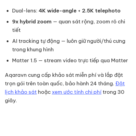
Dual-lens:
4K wide-angle
+
2.5K telephoto
9x hybrid zoom
— quan sát rộng, zoom rõ chi
tiết
AI tracking tự động — luôn giữ người/thú cưng
trong khung hình
Matter 1.5 — stream video trực tiếp qua Matter
Aqaravn cung cấp khảo sát miễn phí và lắp đặt
trọn gói trên toàn quốc, bảo hành 24 tháng.
Đặt
lịch khảo sát
hoặc
xem ước tính chi phí
trong 30
giây.