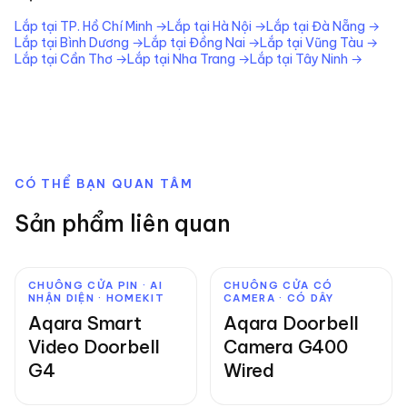
Lắp tại
TP. Hồ Chí Minh
→
Lắp tại
Hà Nội
→
Lắp tại
Đà Nẵng
→
Lắp tại
Bình Dương
→
Lắp tại
Đồng Nai
→
Lắp tại
Vũng Tàu
→
Lắp tại
Cần Thơ
→
Lắp tại
Nha Trang
→
Lắp tại
Tây Ninh
→
CÓ THỂ BẠN QUAN TÂM
Sản phẩm liên quan
CHUÔNG CỬA PIN · AI
CHUÔNG CỬA CÓ
NHẬN DIỆN · HOMEKIT
CAMERA · CÓ DÂY
Aqara Smart
Aqara Doorbell
Video Doorbell
Camera G400
G4
Wired