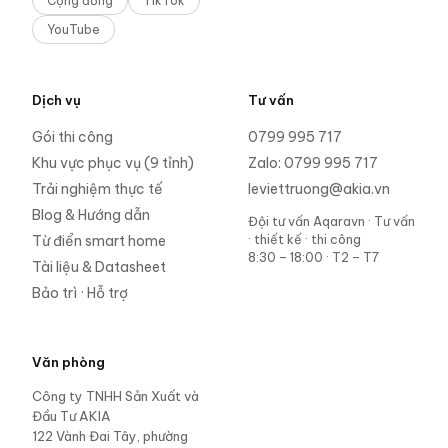
Cộng đồng
TikTok
YouTube
Dịch vụ
Tư vấn
Gói thi công
0799 995 717
Khu vực phục vụ (9 tỉnh)
Zalo:
0799 995 717
Trải nghiệm thực tế
leviettruong@akia.vn
Blog & Hướng dẫn
Đội tư vấn Aqaravn
·
Tư vấn
· thiết kế · thi công
Từ điển smart home
8:30 – 18:00 · T2 – T7
Tài liệu & Datasheet
Bảo trì · Hỗ trợ
Văn phòng
Công ty TNHH Sản Xuất và
Đầu Tư AKIA
122 Vành Đai Tây, phường