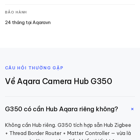
BẢO HÀNH
24 tháng tại Aqaravn
CÂU HỎI THƯỜNG GẶP
Về
Aqara Camera Hub G350
+
G350 có cần Hub Aqara riêng không?
Không cần Hub riêng. G350 tích hợp sẵn Hub Zigbee
+ Thread Border Router + Matter Controller — vừa là