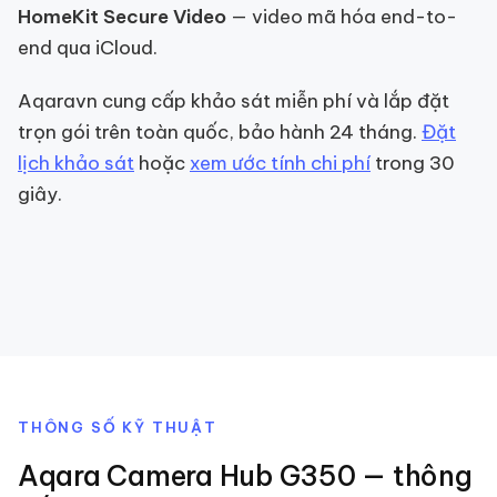
HomeKit Secure Video
— video mã hóa end-to-
end qua iCloud.
Aqaravn cung cấp khảo sát miễn phí và lắp đặt
trọn gói trên toàn quốc, bảo hành 24 tháng.
Đặt
lịch khảo sát
hoặc
xem ước tính chi phí
trong 30
giây.
THÔNG SỐ KỸ THUẬT
Aqara Camera Hub G350
— thông