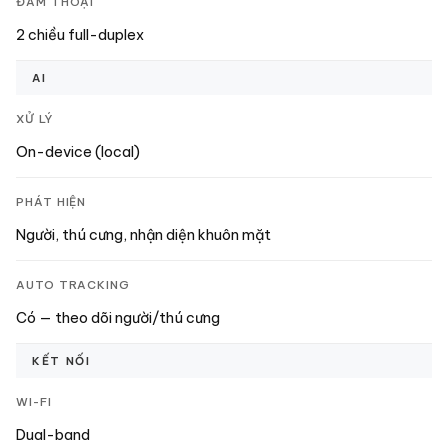
ĐÀM THOẠI
2 chiều full-duplex
AI
XỬ LÝ
On-device (local)
PHÁT HIỆN
Người, thú cưng, nhận diện khuôn mặt
AUTO TRACKING
Có — theo dõi người/thú cưng
KẾT NỐI
WI-FI
Dual-band