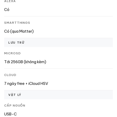
ALEXA
Có
SMARTTHINGS
Có (qua Matter)
LƯU TRỮ
MICROSD
Tới 256GB (không kèm)
CLOUD
7 ngày free + iCloud HSV
VẬT LÝ
CẤP NGUỒN
USB-C