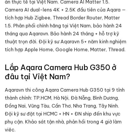
án thực tế tại Việt Nam.
Camera AI Matter 1.5
.
Camera AI dual-lens 4K + 2.5K đầu tiên của Aqara —
tích hợp Hub Zigbee, Thread Border Router, Matter
1.5. Phân phối chính hãng tại Việt Nam, bảo hành 24
tháng qua Aqaravn.
Bảo hành 24 tháng + hỗ trợ kỹ
thuật trọn đời. Đội kỹ sư Aqaravn 5+ năm kinh nghiệm
tích hợp Apple Home, Google Home, Matter, Thread.
Lắp
Aqara Camera Hub G350
ở
đâu tại Việt Nam?
Aqaravn thi công
Aqara Camera Hub G350
tại 9 tỉnh
thành chính: TP.HCM, Hà Nội, Đà Nẵng, Bình Dương,
Đồng Nai, Vũng Tàu, Cần Thơ, Nha Trang, Tây Ninh.
Đội kỹ sư đặt tại HCMC + HN + ĐN ship đến khu vực
phụ cận. Khảo sát tận nhà, phản hồi trong 4 giờ làm
việc.