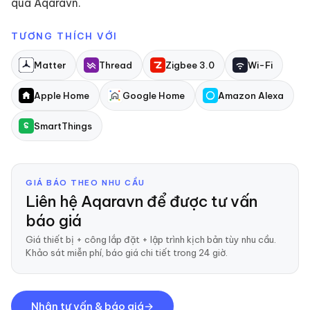
qua Aqaravn.
TƯƠNG THÍCH VỚI
Matter
Thread
Zigbee 3.0
Wi-Fi
Apple Home
Google Home
Amazon Alexa
SmartThings
GIÁ BÁO THEO NHU CẦU
Liên hệ Aqaravn để được tư vấn
báo giá
Giá thiết bị + công lắp đặt + lập trình kịch bản tùy nhu cầu.
Khảo sát miễn phí, báo giá chi tiết trong 24 giờ.
Nhận tư vấn & báo giá