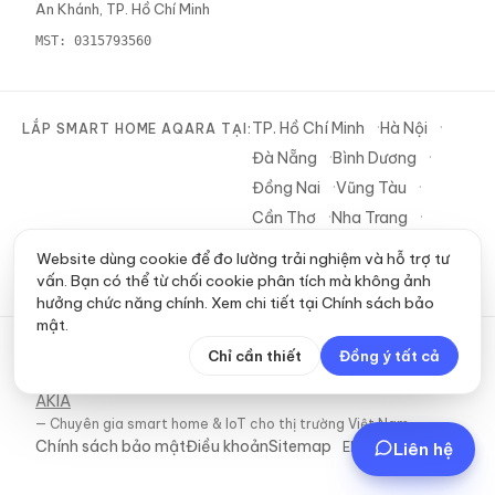
An Khánh, TP. Hồ Chí Minh
MST:
0315793560
TP. Hồ Chí Minh
Hà Nội
LẮP SMART HOME AQARA TẠI:
Đà Nẵng
Bình Dương
Đồng Nai
Vũng Tàu
Cần Thơ
Nha Trang
Tây Ninh
Website dùng cookie để đo lường trải nghiệm và hỗ trợ tư
vấn. Bạn có thể từ chối cookie phân tích mà không ảnh
hưởng chức năng chính. Xem chi tiết tại
Chính sách bảo
mật
.
Chỉ cần thiết
Đồng ý tất cả
©
2026
AKIA
— Đối tác Aqara ủy quyền tại Việt Nam.
Aqaravn là dự án thi công Smart Home thuộc
AKIA
—
Chuyên gia smart home & IoT cho thị trường Việt Nam
.
Chính sách bảo mật
Điều khoản
Sitemap
EN 🇬🇧
Liên hệ