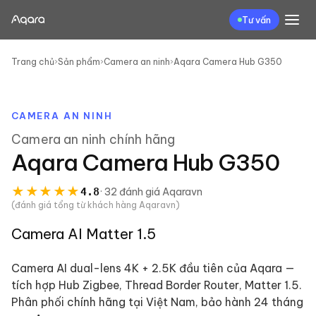
Tư vấn
Trang chủ
›
Sản phẩm
›
Camera an ninh
›
Aqara Camera Hub G350
CAMERA AN NINH
Camera an ninh
chính hãng
Aqara Camera Hub G350
★
★
★
★
★
4.8
·
32
đánh giá
Aqaravn
(đánh giá tổng từ khách hàng Aqaravn)
Camera AI Matter 1.5
Camera AI dual-lens 4K + 2.5K đầu tiên của Aqara —
tích hợp Hub Zigbee, Thread Border Router, Matter 1.5.
Phân phối chính hãng tại Việt Nam, bảo hành 24 tháng