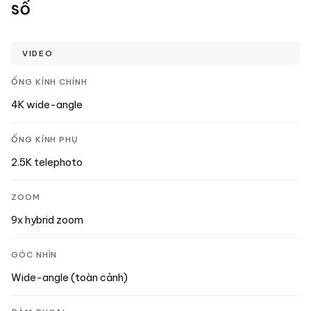
số
VIDEO
ỐNG KÍNH CHÍNH
4K wide-angle
ỐNG KÍNH PHỤ
2.5K telephoto
ZOOM
9x hybrid zoom
GÓC NHÌN
Wide-angle (toàn cảnh)