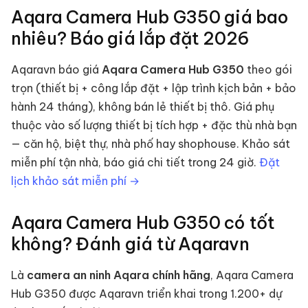
Aqara Camera Hub G350
giá bao
nhiêu? Báo giá lắp đặt
2026
Aqaravn báo giá
Aqara Camera Hub G350
theo gói
trọn (thiết bị + công lắp đặt + lập trình kịch bản + bảo
hành 24 tháng), không bán lẻ thiết bị thô. Giá phụ
thuộc vào số lượng thiết bị tích hợp + đặc thù nhà bạn
— căn hộ, biệt thự, nhà phố hay shophouse. Khảo sát
miễn phí tận nhà, báo giá chi tiết trong 24 giờ.
Đặt
lịch khảo sát miễn phí →
Aqara Camera Hub G350
có tốt
không? Đánh giá từ Aqaravn
Là
camera an ninh
Aqara chính hãng
,
Aqara Camera
Hub G350
được Aqaravn triển khai trong 1.200+ dự