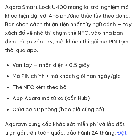
Aqara Smart Lock U400 mang lại trải nghiệm mở
khóa hiện đại với 4-5 phương thức tùy theo dòng.
Bạn chọn cách thuận tiện nhất tùy ngữ cảnh — tay
xách đồ về nhà thì chạm thẻ NFC, vào nhà ban
đêm thì gõ vân tay, mời khách thì gửi mã PIN tạm
thời qua app.
Vân tay — nhận diện < 0.5 giây
Mã PIN chính + mã khách giới hạn ngày/giờ
Thẻ NFC kèm theo bộ
App Aqara mở từ xa (cần Hub)
Chìa cơ dự phòng (bao giờ cũng có)
Aqaravn cung cấp khảo sát miễn phí và lắp đặt
trọn gói trên toàn quốc, bảo hành 24 tháng.
Đặt