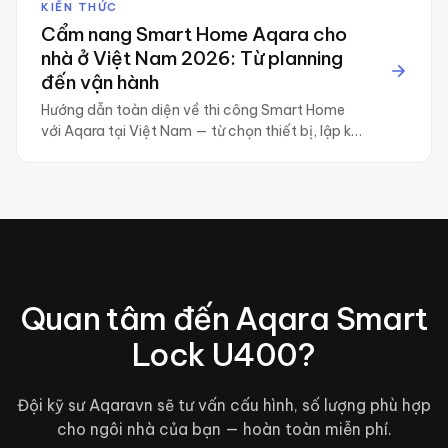
KIẾN THỨC
Cẩm nang Smart Home Aqara cho
nhà ở Việt Nam 2026: Từ planning
đến vận hành
Hướng dẫn toàn diện về thi công Smart Home
với Aqara tại Việt Nam — từ chọn thiết bị, lập kế
hoạch ngân sách, kịch bản tự động hóa, đến
tích hợp Matter / Apple Home / Google Home và
vận hành dài hạn.
Quan tâm đến
Aqara Smart
Lock U400
?
Đội kỹ sư Aqaravn sẽ tư vấn cấu hình, số lượng phù hợp
cho ngôi nhà của bạn — hoàn toàn miễn phí.