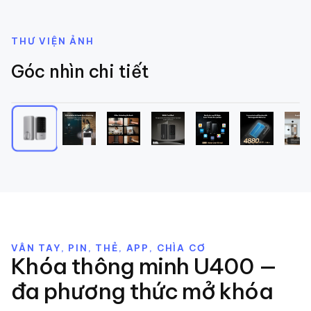
THƯ VIỆN ẢNH
Góc nhìn chi tiết
1
/
7
VÂN TAY, PIN, THẺ, APP, CHÌA CƠ
Khóa thông minh U400 —
đa phương thức mở khóa