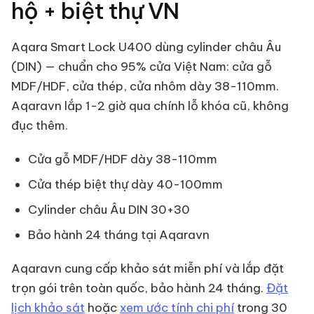
hộ + biệt thự VN
Aqara Smart Lock U400 dùng cylinder châu Âu
(DIN) — chuẩn cho 95% cửa Việt Nam: cửa gỗ
MDF/HDF, cửa thép, cửa nhôm dày 38-110mm.
Aqaravn lắp 1-2 giờ qua chính lỗ khóa cũ, không
đục thêm.
Cửa gỗ MDF/HDF dày 38-110mm
Cửa thép biệt thự dày 40-100mm
Cylinder châu Âu DIN 30+30
Bảo hành 24 tháng tại Aqaravn
Aqaravn cung cấp khảo sát miễn phí và lắp đặt
trọn gói trên toàn quốc, bảo hành 24 tháng.
Đặt
lịch khảo sát
hoặc
xem ước tính chi phí
trong 30