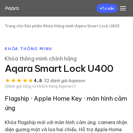
Tư vấn
Trang chủ
›
Sản phẩm
›
Khóa thông minh
›
Aqara Smart Lock U400
KHÓA THÔNG MINH
Khóa thông minh
chính hãng
Aqara Smart Lock U400
★
★
★
★
★
4.8
·
32
đánh giá
Aqaravn
(đánh giá tổng từ khách hàng Aqaravn)
Flagship · Apple Home Key · màn hình cảm
ứng
Khóa flagship mới với màn hình cảm ứng, camera nhận
diện gương mặt và loa hai chiều. Hỗ trợ Apple Home