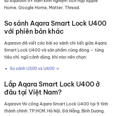
sư Aqaravn 5+ năm kinh nghiệm tích hợp Apple
Home, Google Home, Matter, Thread.
So sánh
Aqara Smart Lock U400
với phiên bản khác
Aqaravn đã viết các bài so sánh chi tiết giữa
Aqara
Smart Lock U400
và sản phẩm cùng dòng — từng
tiêu chí, ngữ cảnh dùng, khi nào nên chọn:
So sánh
U200
vs
U400
→
Lắp
Aqara Smart Lock U400
ở
đâu tại Việt Nam?
Aqaravn thi công
Aqara Smart Lock U400
tại 9 tỉnh
thành chính: TP.HCM, Hà Nội, Đà Nẵng, Bình Dương,