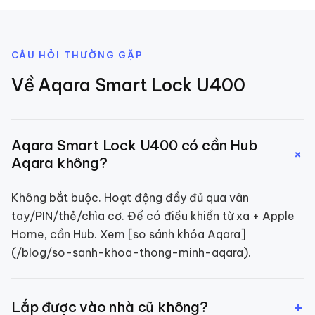
CÂU HỎI THƯỜNG GẶP
Về
Aqara Smart Lock U400
Aqara Smart Lock U400 có cần Hub
+
Aqara không?
Không bắt buộc. Hoạt động đầy đủ qua vân
tay/PIN/thẻ/chìa cơ. Để có điều khiển từ xa + Apple
Home, cần Hub. Xem [so sánh khóa Aqara]
(/blog/so-sanh-khoa-thong-minh-aqara).
+
Lắp được vào nhà cũ không?