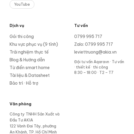
YouTube
Dịch vụ
Tư vấn
Gói thi công
0799 995 717
Khu vực phục vụ (9 tỉnh)
Zalo:
0799 995 717
Trải nghiệm thực tế
leviettruong@akia.vn
Blog & Hướng dẫn
Đội tư vấn Aqaravn
·
Tư vấn
· thiết kế · thi công
Từ điển smart home
8:30 – 18:00 · T2 – T7
Tài liệu & Datasheet
Bảo trì · Hỗ trợ
Văn phòng
Công ty TNHH Sản Xuất và
Đầu Tư AKIA
122 Vành Đai Tây, phường
An Khánh, TP. Hồ Chí Minh