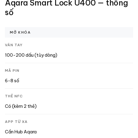
Aqara Smart Lock U400
— thông
số
MỞ KHÓA
VÂN TAY
100-200 dấu (tùy dòng)
MÃ PIN
6-8 số
THẺ NFC
Có (kèm 2 thẻ)
APP TỪ XA
Cần Hub Aqara