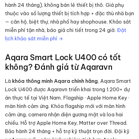
hành 24 tháng), không bán lẻ thiết bị thô. Giá phụ
thuộc vào số lượng thiết bị tích hợp + đặc thù nhà bạn
— căn hộ, biệt thự, nhà phố hay shophouse. Khảo sát
miễn phí tận nhà, báo giá chi tiết trong 24 giờ.
Đặt
lịch khảo sát miễn phí →
Aqara Smart Lock U400
có tốt
không? Đánh giá từ Aqaravn
Là
khóa thông minh
Aqara chính hãng
,
Aqara Smart
Lock U400
được Aqaravn triển khai trong 1.200+ dự
án thực tế tại Việt Nam.
Flagship · Apple Home Key ·
màn hình cảm ứng
.
Khóa flagship mới với màn hình
cảm ứng, camera nhận diện gương mặt và loa hai
chiều. Hỗ trợ Apple Home Key, Matter over Thread.
Bảo hành 24 tháng + hỗ trợ kỹ thuật trọn đời. Đội kỹ