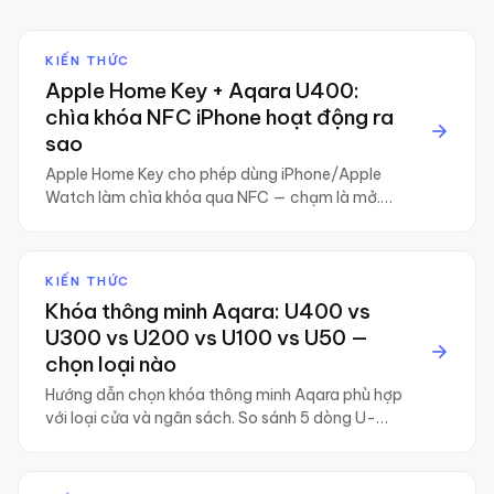
KIẾN THỨC
Apple Home Key + Aqara U400:
chìa khóa NFC iPhone hoạt động ra
sao
Apple Home Key cho phép dùng iPhone/Apple
Watch làm chìa khóa qua NFC — chạm là mở.
Phân tích kỹ thuật cách hoạt động, yêu cầu
thiết lập, và những lưu ý khi dùng với Aqara
U400.
KIẾN THỨC
Khóa thông minh Aqara: U400 vs
U300 vs U200 vs U100 vs U50 —
chọn loại nào
Hướng dẫn chọn khóa thông minh Aqara phù hợp
với loại cửa và ngân sách. So sánh 5 dòng U-
series từ U50 cơ bản đến U400 flagship Apple
Home Key.