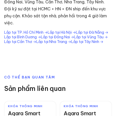
Đồng Nai, Vũng Tàu, Cần Thơ, Nha Trang, Tây Ninh.
Đội kỹ sư đặt tại HCMC + HN + ĐN ship đến khu vực
phụ cận. Khảo sát tận nhà, phản hồi trong 4 giờ làm
việc.
Lắp tại
TP. Hồ Chí Minh
→
Lắp tại
Hà Nội
→
Lắp tại
Đà Nẵng
→
Lắp tại
Bình Dương
→
Lắp tại
Đồng Nai
→
Lắp tại
Vũng Tàu
→
Lắp tại
Cần Thơ
→
Lắp tại
Nha Trang
→
Lắp tại
Tây Ninh
→
CÓ THỂ BẠN QUAN TÂM
Sản phẩm liên quan
KHÓA THÔNG MINH
KHÓA THÔNG MINH
Aqara Smart
Aqara Smart