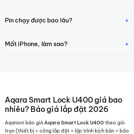
Có. Cylinder châu Âu standard — 95% cửa VN dùng
+
Pin chạy được bao lâu?
được. Aqaravn khảo sát miễn phí trước khi lắp.
8-12 tháng cho 6-10 lần mở/ngày. App báo pin yếu
+
Mất iPhone, làm sao?
trước 2 tuần.
Khóa vẫn mở qua vân tay/PIN/thẻ/chìa cơ. Trên
iCloud, remove device → người khác không dùng
được iPhone đó.
Aqara Smart Lock U400
giá bao
nhiêu? Báo giá lắp đặt
2026
Aqaravn báo giá
Aqara Smart Lock U400
theo gói
trọn (thiết bị + công lắp đặt + lập trình kịch bản + bảo