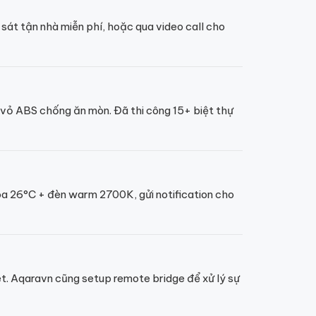
át tận nhà miễn phí, hoặc qua video call cho
vỏ ABS chống ăn mòn. Đã thi công 15+ biệt thự
òa 26°C + đèn warm 2700K, gửi notification cho
t. Aqaravn cũng setup remote bridge để xử lý sự