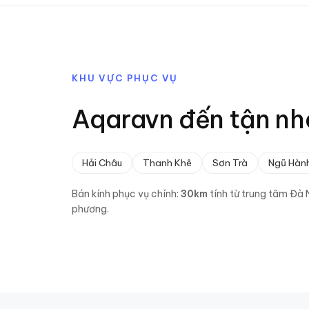
KHU VỰC PHỤC VỤ
Aqaravn đến tận nh
Hải Châu
Thanh Khê
Sơn Trà
Ngũ Hàn
Bán kính phục vụ chính:
30
km
tính từ trung tâm
Đà 
phương.