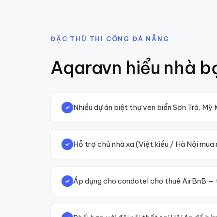
ĐẶC THÙ THI CÔNG
ĐÀ NẴNG
Aqaravn hiểu nhà b
Nhiều dự án biệt thự ven biển Sơn Trà, Mỹ
✓
Hỗ trợ chủ nhà xa (Việt kiều / Hà Nội mu
✓
Áp dụng cho condotel cho thuê AirBnB — 
✓