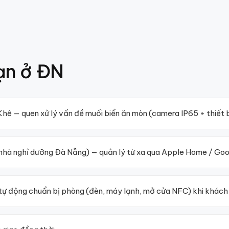
ạn ở
ĐN
 Khê — quen xử lý vấn đề muối biển ăn mòn (camera IP65 + thiết
a nhà nghỉ dưỡng Đà Nẵng) — quản lý từ xa qua Apple Home / G
tự động chuẩn bị phòng (đèn, máy lạnh, mở cửa NFC) khi khách