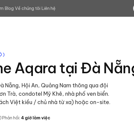
ệm
Blog
Về chúng tôi
Liên hệ
Ộ
)
e Aqara tại
Đà Nẵn
Đà Nẵng, Hội An, Quảng Nam thông qua đội
Sơn Trà, condotel Mỹ Khê, nhà phố ven biển.
ch Việt kiều / chủ nhà từ xa) hoặc on-site.
️ Phản hồi:
4 giờ làm việc