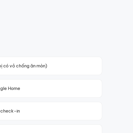
 bị có vỏ chống ăn mòn)
oogle Home
 check-in