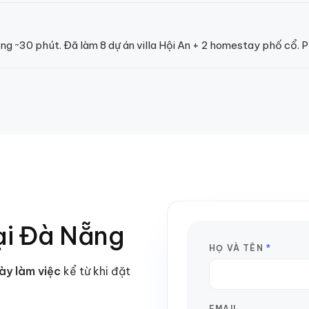
g ~30 phút. Đã làm 8 dự án villa Hội An + 2 homestay phố cổ. Ph
ại
Đà Nẵng
HỌ VÀ TÊN
*
ày làm việc
kể từ khi đặt
EMAIL