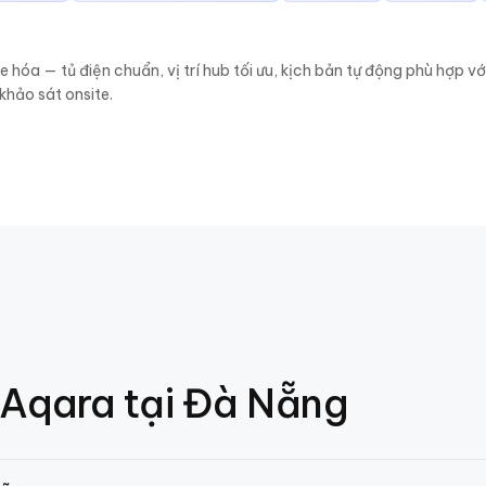
óa — tủ điện chuẩn, vị trí hub tối ưu, kịch bản tự động phù hợp vớ
hảo sát onsite.
Aqara tại
Đà Nẵng