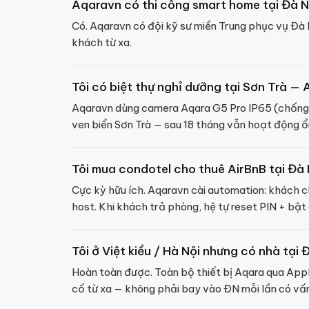
Aqaravn có thi công smart home tại Đà 
Có. Aqaravn có đội kỹ sư miền Trung phục vụ Đà 
khách từ xa.
Tôi có biệt thự nghỉ dưỡng tại Sơn Trà — 
Aqaravn dùng camera Aqara G5 Pro IP65 (chống n
ven biển Sơn Trà — sau 18 tháng vẫn hoạt động ổ
Tôi mua condotel cho thuê AirBnB tại Đà
Cực kỳ hữu ích. Aqaravn cài automation: khách 
host. Khi khách trả phòng, hệ tự reset PIN + bật
Tôi ở Việt kiều / Hà Nội nhưng có nhà tại
Hoàn toàn được. Toàn bộ thiết bị Aqara qua Appl
cố từ xa — không phải bay vào ĐN mỗi lần có vấ