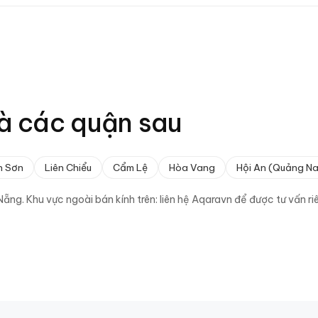
à các quận sau
h Sơn
Liên Chiểu
Cẩm Lệ
Hòa Vang
Hội An (Quảng N
Nẵng
. Khu vực ngoài bán kính trên: liên hệ Aqaravn để được tư vấn 