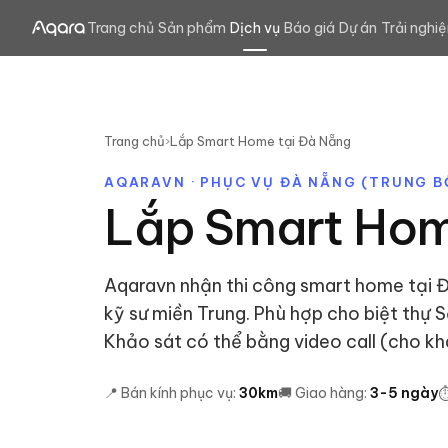
Trang chủ
Sản phẩm
Dịch vụ
Báo giá
Dự án
Trải nghi
Trang chủ
›
Lắp Smart Home tại
Đà Nẵng
AQARAVN · PHỤC VỤ
ĐÀ NẴNG
(
TRUNG B
Lắp Smart Hom
Aqaravn nhận thi công smart home tại 
kỹ sư miền Trung. Phù hợp cho biệt thự 
Khảo sát có thể bằng video call (cho khá
📍 Bán kính phục vụ:
30
km
🚚 Giao hàng:
3
-
5
ngày
⏱