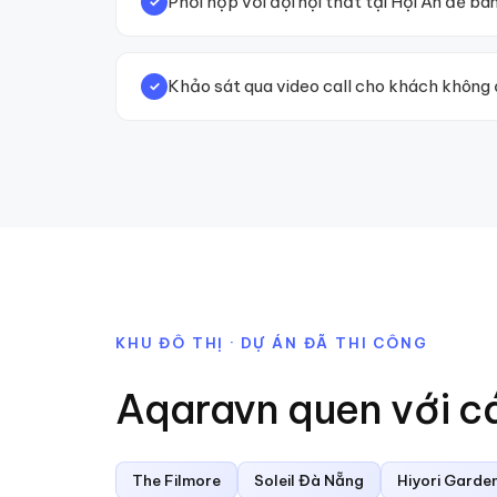
Phối hợp với đội nội thất tại Hội An để bà
✓
Khảo sát qua video call cho khách không
✓
KHU ĐÔ THỊ · DỰ ÁN ĐÃ THI CÔNG
Aqaravn quen với c
The Filmore
Soleil Đà Nẵng
Hiyori Garde