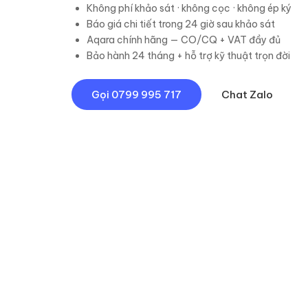
Không phí khảo sát · không cọc · không ép ký
Báo giá chi tiết trong 24 giờ sau khảo sát
Aqara chính hãng — CO/CQ + VAT đầy đủ
Bảo hành 24 tháng + hỗ trợ kỹ thuật trọn đời
Gọi
0799 995 717
Chat Zalo