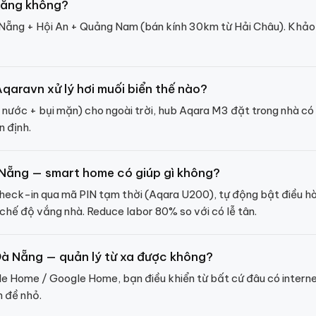
Nẵng không?
Nẵng + Hội An + Quảng Nam (bán kính 30km từ Hải Châu). Khảo s
Aqaravn xử lý hơi muối biển thế nào?
ước + bụi mặn) cho ngoài trời, hub Aqara M3 đặt trong nhà có 
n định.
 Nẵng — smart home có giúp gì không?
check-in qua mã PIN tạm thời (Aqara U200), tự động bật điều h
 chế độ vắng nhà. Reduce labor 80% so với có lễ tân.
 Đà Nẵng — quản lý từ xa được không?
e Home / Google Home, bạn điều khiển từ bất cứ đâu có interne
n đề nhỏ.