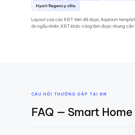
Hyatt Regency villa
Layout của các KĐT trên đã được Aqaravn template h
án ngẫu nhiên. KĐT khác cũng làm được nhưng cần k
CÂU HỎI THƯỜNG GẶP TẠI
ĐN
FAQ — Smart Home 