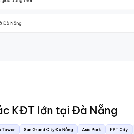
n giao đồng thời
 ở Đà Nẵng
ác KĐT lớn tại
Đà Nẵng
n Tower
Sun Grand City Đà Nẵng
Asia Park
FPT City