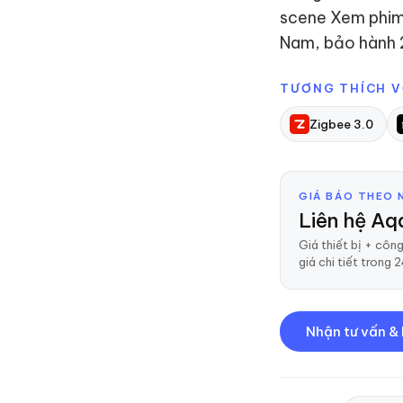
scene Xem phim 
Nam, bảo hành 
TƯƠNG THÍCH V
Zigbee 3.0
GIÁ BÁO THEO 
Liên hệ Aq
Giá thiết bị + công
giá chi tiết trong 2
Nhận tư vấn &