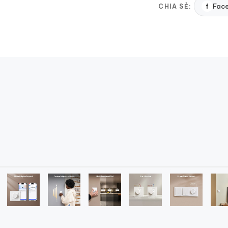
f
Fac
CHIA SẺ: