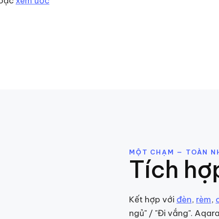
oặc
xem ước
MỘT CHẠM — TOÀN N
Tích hợ
Kết hợp với
đèn
,
rèm
,
ngủ" / "Đi vắng". Aqar