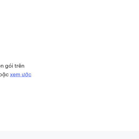
n gói trên
oặc
xem ước