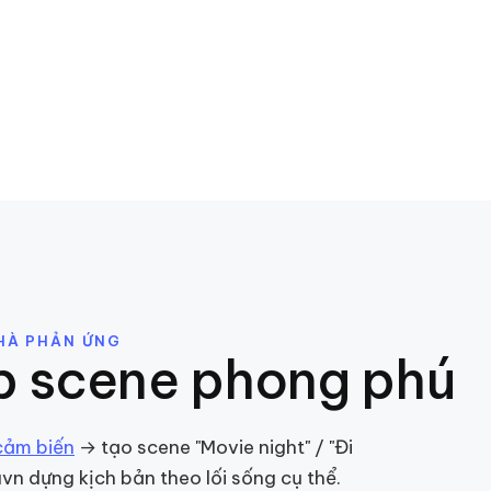
HÀ PHẢN ỨNG
p scene phong phú
cảm biến
→ tạo scene "Movie night" / "Đi
avn dựng kịch bản theo lối sống cụ thể.