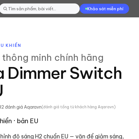
Khảo sát miễn phí
ỀU KHIỂN
 thông minh
chính hãng
a Dimmer Switch
U
32
đánh giá
Aqaravn
(đánh giá tổng từ khách hàng Aqaravn)
khiển · bản EU
hỉnh độ sáng H2 chuẩn EU — vặn để giảm sáng,