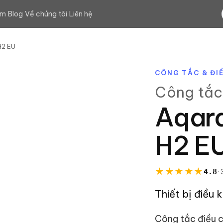
ệm
Blog
Về chúng tôi
Liên hệ
H2 EU
CÔNG TẮC & ĐI
Công tắc
Aqar
H2 E
★
★
★
★
★
4.8
·
Thiết bị điều 
Công tắc điều c