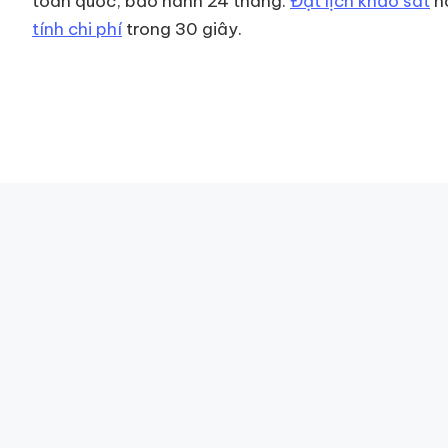
toàn quốc, bảo hành 24 tháng.
Đặt lịch khảo sát
h
tính chi phí
trong 30 giây.