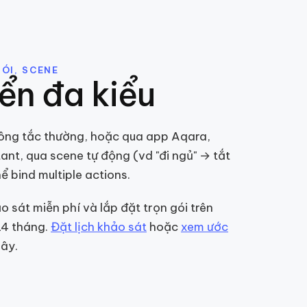
ÓI, SCENE
ển đa kiểu
công tắc thường, hoặc qua app Aqara,
ant, qua scene tự động (vd "đi ngủ" → tắt
ể bind multiple actions.
 sát miễn phí và lắp đặt trọn gói trên
24 tháng.
Đặt lịch khảo sát
hoặc
xem ước
iây.