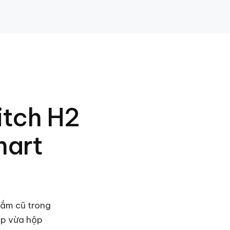
tch H2
mart
cắm cũ trong
ắp vừa hộp