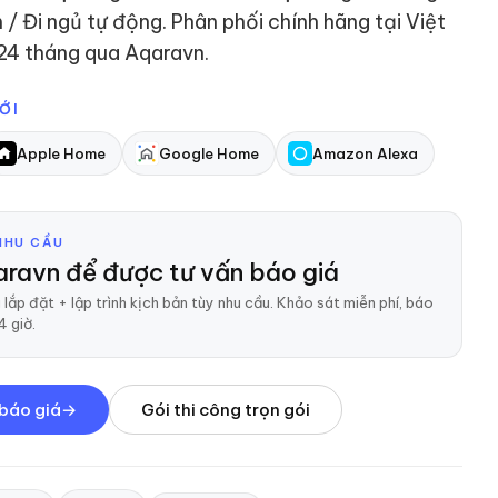
/ Đi ngủ tự động. Phân phối chính hãng tại Việt
24 tháng qua Aqaravn.
ỚI
Apple Home
Google Home
Amazon Alexa
NHU CẦU
aravn để được tư vấn báo giá
 lắp đặt + lập trình kịch bản tùy nhu cầu. Khảo sát miễn phí, báo
4 giờ.
 báo giá
Gói thi công trọn gói