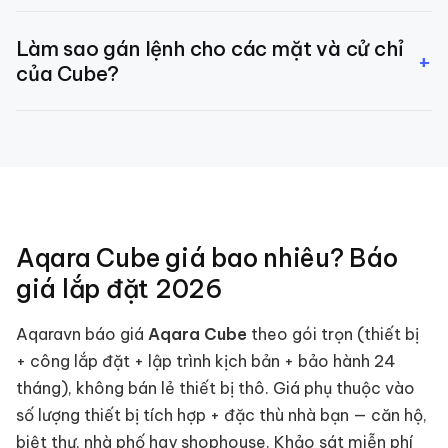
trong app.
Aqara Cube được phân phối chính hãng tại Việt Nam
Làm sao gán lệnh cho các mặt và cử chỉ
bởi Aqaravn với bảo hành 24 tháng. Sản phẩm lỗi nhà
+
của Cube?
sản xuất sẽ được đổi mới hoặc sửa chữa miễn phí.
Mở app Aqara Home, vào thiết lập Aqara Cube, chọn
từng mặt và từng cử chỉ rồi gán lệnh hoặc scene
mong muốn. Thao tác đơn giản, không cần kỹ thuật.
Aqara Cube
giá bao nhiêu? Báo
giá lắp đặt
2026
Aqaravn báo giá
Aqara Cube
theo gói trọn (thiết bị
+ công lắp đặt + lập trình kịch bản + bảo hành 24
tháng), không bán lẻ thiết bị thô. Giá phụ thuộc vào
số lượng thiết bị tích hợp + đặc thù nhà bạn — căn hộ,
biệt thự, nhà phố hay shophouse. Khảo sát miễn phí