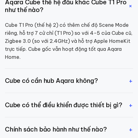
Aqara Cube thế hệ đầu khác Cube T1 Pro
+
như thế nào?
Cube T1 Pro (thế hệ 2) có thêm chế độ Scene Mode
riêng, hỗ trợ 7 cử chỉ (T1 Pro) so với 4-5 của Cube cũ,
Zigbee 3.0 (so với 2.4GHz) và hỗ trợ Apple HomeKit
trực tiếp. Cube gốc vẫn hoạt động tốt qua Aqara
Home.
+
Cube có cần hub Aqara không?
Có, Aqara Cube dùng Zigbee 2.4GHz nên cần hub
+
Cube có thể điều khiển được thiết bị gì?
Aqara Zigbee để kết nối với app Aqara Home và các
thiết bị khác.
Cube có thể điều khiển bất kỳ thiết bị nào được tích
+
Chính sách bảo hành như thế nào?
hợp vào Aqara Home — đèn, rèm, điều hòa, công tắc,
v.v. Mỗi cử chỉ được gán với một lệnh hoặc scene