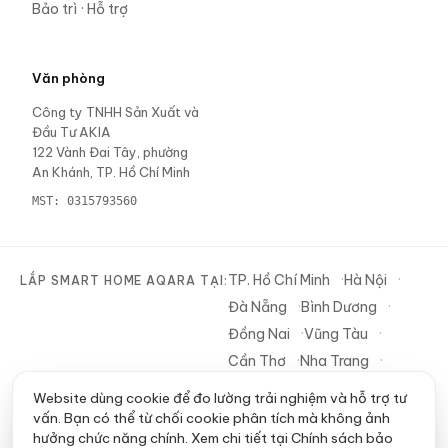
Bảo trì · Hỗ trợ
Văn phòng
Công ty TNHH Sản Xuất và
Đầu Tư AKIA
122 Vành Đai Tây, phường
An Khánh, TP. Hồ Chí Minh
MST:
0315793560
TP. Hồ Chí Minh
Hà Nội
LẮP SMART HOME AQARA TẠI:
Đà Nẵng
Bình Dương
Đồng Nai
Vũng Tàu
Cần Thơ
Nha Trang
Tây Ninh
Website dùng cookie để đo lường trải nghiệm và hỗ trợ tư
vấn. Bạn có thể từ chối cookie phân tích mà không ảnh
hưởng chức năng chính. Xem chi tiết tại
Chính sách bảo