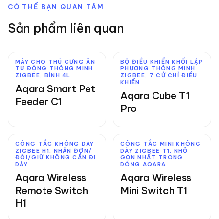
CÓ THỂ BẠN QUAN TÂM
Sản phẩm liên quan
MÁY CHO THÚ CƯNG ĂN
BỘ ĐIỀU KHIỂN KHỐI LẬP
TỰ ĐỘNG THÔNG MINH
PHƯƠNG THÔNG MINH
ZIGBEE, BÌNH 4L
ZIGBEE, 7 CỬ CHỈ ĐIỀU
KHIỂN
Aqara Smart Pet
Aqara Cube T1
Feeder C1
Pro
CÔNG TẮC KHÔNG DÂY
CÔNG TẮC MINI KHÔNG
ZIGBEE H1, NHẤN ĐƠN/
DÂY ZIGBEE T1, NHỎ
ĐÔI/GIỮ KHÔNG CẦN ĐI
GỌN NHẤT TRONG
DÂY
DÒNG AQARA
Aqara Wireless
Aqara Wireless
Remote Switch
Mini Switch T1
H1