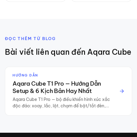
ĐỌC THÊM TỪ BLOG
Bài viết liên quan đến
Aqara Cube
HƯỚNG DẪN
Aqara Cube T1 Pro — Hướng Dẫn
Setup & 6 Kịch Bản Hay Nhất
Aqara Cube T1 Pro — bộ điều khiển hình xúc xắc
độc đáo: xoay, lắc, lật, chạm để bật/tắt đèn,
mở rèm, kích hoạt scene. Hướng dẫn setup và 6
kịch bản hay nhất.