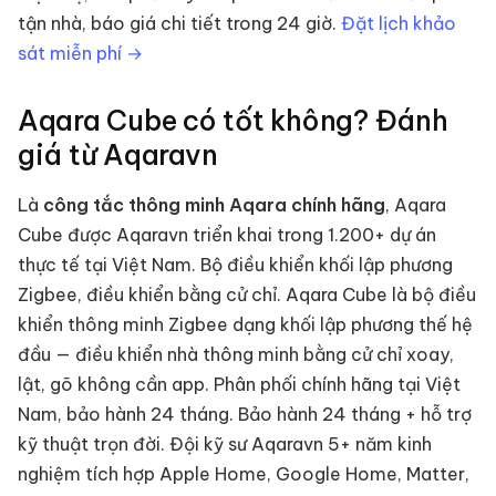
tận nhà, báo giá chi tiết trong 24 giờ.
Đặt lịch khảo
sát miễn phí →
Aqara Cube
có tốt không? Đánh
giá từ Aqaravn
Là
công tắc thông minh
Aqara chính hãng
,
Aqara
Cube
được Aqaravn triển khai trong 1.200+ dự án
thực tế tại Việt Nam.
Bộ điều khiển khối lập phương
Zigbee, điều khiển bằng cử chỉ
.
Aqara Cube là bộ điều
khiển thông minh Zigbee dạng khối lập phương thế hệ
đầu — điều khiển nhà thông minh bằng cử chỉ xoay,
lật, gõ không cần app. Phân phối chính hãng tại Việt
Nam, bảo hành 24 tháng.
Bảo hành 24 tháng + hỗ trợ
kỹ thuật trọn đời. Đội kỹ sư Aqaravn 5+ năm kinh
nghiệm tích hợp Apple Home, Google Home, Matter,