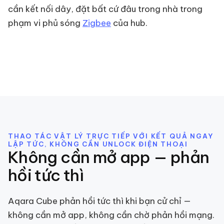
cần kết nối dây, đặt bất cứ đâu trong nhà trong
phạm vi phủ sóng
Zigbee
của hub.
THAO TÁC VẬT LÝ TRỰC TIẾP VỚI KẾT QUẢ NGAY
LẬP TỨC, KHÔNG CẦN UNLOCK ĐIỆN THOẠI
Không cần mở app — phản
hồi tức thì
Aqara Cube phản hồi tức thì khi bạn cử chỉ —
không cần mở app, không cần chờ phản hồi mạng.