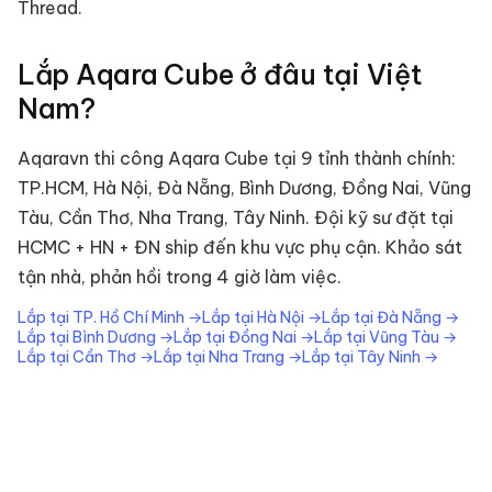
Thread.
Lắp
Aqara Cube
ở đâu tại Việt
Nam?
Aqaravn thi công
Aqara Cube
tại 9 tỉnh thành chính:
TP.HCM, Hà Nội, Đà Nẵng, Bình Dương, Đồng Nai, Vũng
Tàu, Cần Thơ, Nha Trang, Tây Ninh. Đội kỹ sư đặt tại
HCMC + HN + ĐN ship đến khu vực phụ cận. Khảo sát
tận nhà, phản hồi trong 4 giờ làm việc.
Lắp tại
TP. Hồ Chí Minh
→
Lắp tại
Hà Nội
→
Lắp tại
Đà Nẵng
→
Lắp tại
Bình Dương
→
Lắp tại
Đồng Nai
→
Lắp tại
Vũng Tàu
→
Lắp tại
Cần Thơ
→
Lắp tại
Nha Trang
→
Lắp tại
Tây Ninh
→