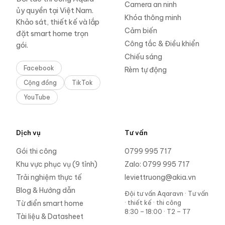
Camera an ninh
ủy quyền tại Việt Nam.
Khóa thông minh
Khảo sát, thiết kế và lắp
Cảm biến
đặt smart home trọn
Công tắc & Điều khiển
gói.
Chiếu sáng
Facebook
Rèm tự động
Cộng đồng
TikTok
YouTube
Dịch vụ
Tư vấn
Gói thi công
0799 995 717
Khu vực phục vụ (9 tỉnh)
Zalo:
0799 995 717
Trải nghiệm thực tế
leviettruong@akia.vn
Blog & Hướng dẫn
Đội tư vấn Aqaravn
·
Tư vấn
· thiết kế · thi công
Từ điển smart home
8:30 – 18:00 · T2 – T7
Tài liệu & Datasheet