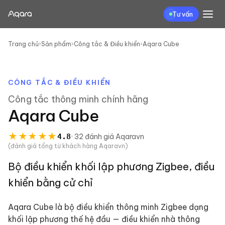
Tư vấn
Trang chủ
›
Sản phẩm
›
Công tắc & Điều khiển
›
Aqara Cube
CÔNG TẮC & ĐIỀU KHIỂN
Công tắc thông minh
chính hãng
Aqara Cube
★
★
★
★
★
4.8
·
32
đánh giá
Aqaravn
(đánh giá tổng từ khách hàng Aqaravn)
Bộ điều khiển khối lập phương Zigbee, điều
khiển bằng cử chỉ
Aqara Cube là bộ điều khiển thông minh Zigbee dạng
khối lập phương thế hệ đầu — điều khiển nhà thông