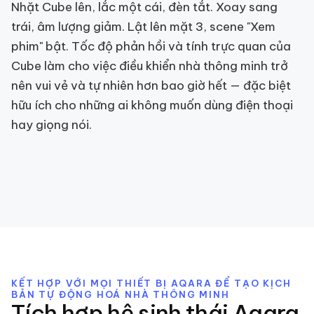
Nhặt Cube lên, lắc một cái, đèn tắt. Xoay sang
trái, âm lượng giảm. Lật lên mặt 3, scene "Xem
phim" bật. Tốc độ phản hồi và tính trực quan của
Cube làm cho việc điều khiển nhà thông minh trở
nên vui vẻ và tự nhiên hơn bao giờ hết — đặc biệt
hữu ích cho những ai không muốn dùng điện thoại
hay giọng nói.
KẾT HỢP VỚI MỌI THIẾT BỊ AQARA ĐỂ TẠO KỊCH
BẢN TỰ ĐỘNG HOÁ NHÀ THÔNG MINH
Tích hợp hệ sinh thái Aqara