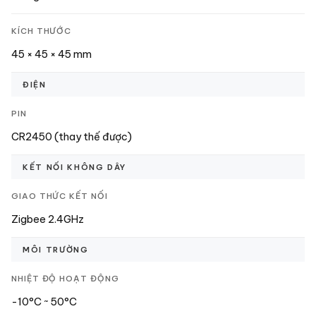
KÍCH THƯỚC
45 × 45 × 45 mm
ĐIỆN
PIN
CR2450 (thay thế được)
KẾT NỐI KHÔNG DÂY
GIAO THỨC KẾT NỐI
Zigbee 2.4GHz
MÔI TRƯỜNG
NHIỆT ĐỘ HOẠT ĐỘNG
-10°C ~ 50°C