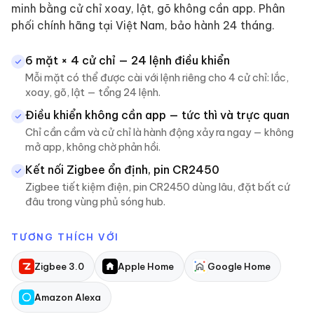
minh bằng cử chỉ xoay, lật, gõ không cần app. Phân
phối chính hãng tại Việt Nam, bảo hành 24 tháng.
6 mặt × 4 cử chỉ — 24 lệnh điều khiển
Mỗi mặt có thể được cài với lệnh riêng cho 4 cử chỉ: lắc,
xoay, gõ, lật — tổng 24 lệnh.
Điều khiển không cần app — tức thì và trực quan
Chỉ cần cầm và cử chỉ là hành động xảy ra ngay — không
mở app, không chờ phản hồi.
Kết nối Zigbee ổn định, pin CR2450
Zigbee tiết kiệm điện, pin CR2450 dùng lâu, đặt bất cứ
đâu trong vùng phủ sóng hub.
TƯƠNG THÍCH VỚI
Zigbee 3.0
Apple Home
Google Home
Amazon Alexa