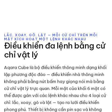
LẮC, XOAY, GÕ, LẬT — MỖI CỬ CHỈ TRÊN MỖI
MẶT KÍCH HOẠT MỘT LỆNH KHÁC NHAU
Điều khiển đa lệnh bằng cử
chỉ vật lý
Aqara Cube là bộ điều khiển thông minh dạng khối
lập phương độc đáo — điều khiển nhà thông minh
không phải bằng nút bấm hay giọng nói mà bằng
cử chỉ vật lý trực quan. Mỗi mặt của khối 6 mặt có
thể được gán với các lệnh khác nhau cho 4 loại cử
chỉ: lắc, xoay, gõ và lật — tạo ra lưới điều khiển
phong phú. Thiết bị không cần pin sạc và không