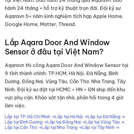
tại Việt Nam, bảo hành 24 tháng qua Aqaravn.
Bảo
hành 24 tháng + hỗ trợ kỹ thuật trọn đời. Đội kỹ sư
Aqaravn 5+ năm kinh nghiệm tích hợp Apple Home,
Google Home, Matter, Thread.
Lắp
Aqara Door And Window
Sensor
ở đâu tại Việt Nam?
Aqaravn thi công
Aqara Door And Window Sensor
tại
9 tỉnh thành chính: TP.HCM, Hà Nội, Đà Nẵng, Bình
Dương, Đồng Nai, Vũng Tàu, Cần Thơ, Nha Trang, Tây
Ninh. Đội kỹ sư đặt tại HCMC + HN + ĐN ship đến khu
vực phụ cận. Khảo sát tận nhà, phản hồi trong 4 giờ
làm việc.
Lắp tại
TP. Hồ Chí Minh
→
Lắp tại
Hà Nội
→
Lắp tại
Đà Nẵng
→
Lắp tại
Bình Dương
→
Lắp tại
Đồng Nai
→
Lắp tại
Vũng Tàu
→
Lắp tại
Cần Thơ
→
Lắp tại
Nha Trang
→
Lắp tại
Tây Ninh
→