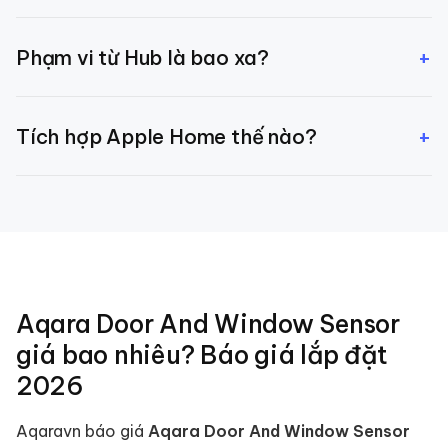
Có — pin CR2032 hoặc CR123A bán phổ biến.
+
Phạm vi từ Hub là bao xa?
Aqaravn cũng có pin sẵn nếu khách hàng cần.
~12-15m qua tường mỏng. Mạng Zigbee mesh — mỗi
+
Tích hợp Apple Home thế nào?
thiết bị trong nhà cũng đóng vai router lan truyền.
Cảm biến kết nối qua Hub → Hub bridge sang Apple
HomeKit. Mọi cảm biến hiện trong app Apple Home.
Aqara Door And Window Sensor
giá bao nhiêu? Báo giá lắp đặt
2026
Aqaravn báo giá
Aqara Door And Window Sensor