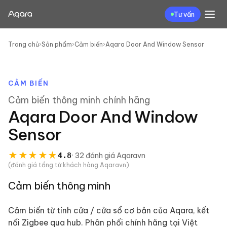
Tư vấn
Trang chủ
›
Sản phẩm
›
Cảm biến
›
Aqara Door And Window Sensor
CẢM BIẾN
Cảm biến thông minh
chính hãng
Aqara Door And Window
Sensor
★
★
★
★
★
4.8
·
32
đánh giá
Aqaravn
(đánh giá tổng từ khách hàng Aqaravn)
Cảm biến thông minh
Cảm biến từ tính cửa / cửa sổ cơ bản của Aqara, kết
nối Zigbee qua hub. Phân phối chính hãng tại Việt