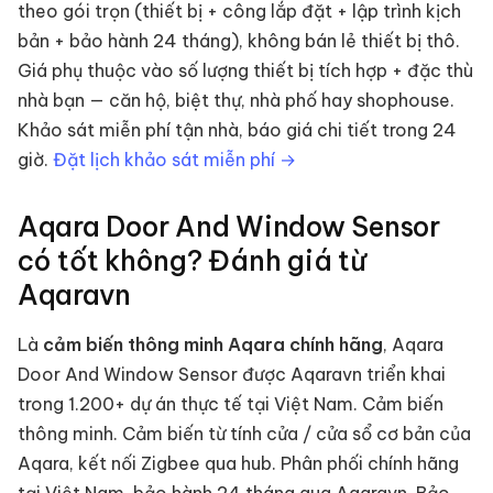
theo gói trọn (thiết bị + công lắp đặt + lập trình kịch
bản + bảo hành 24 tháng), không bán lẻ thiết bị thô.
Giá phụ thuộc vào số lượng thiết bị tích hợp + đặc thù
nhà bạn — căn hộ, biệt thự, nhà phố hay shophouse.
Khảo sát miễn phí tận nhà, báo giá chi tiết trong 24
giờ.
Đặt lịch khảo sát miễn phí →
Aqara Door And Window Sensor
có tốt không? Đánh giá từ
Aqaravn
Là
cảm biến thông minh
Aqara chính hãng
,
Aqara
Door And Window Sensor
được Aqaravn triển khai
trong 1.200+ dự án thực tế tại Việt Nam.
Cảm biến
thông minh
.
Cảm biến từ tính cửa / cửa sổ cơ bản của
Aqara, kết nối Zigbee qua hub. Phân phối chính hãng