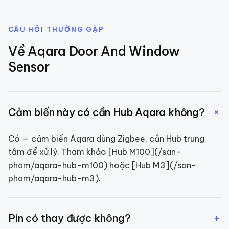
CÂU HỎI THƯỜNG GẶP
Về
Aqara Door And Window
Sensor
+
Cảm biến này có cần Hub Aqara không?
Có — cảm biến Aqara dùng Zigbee, cần Hub trung
tâm để xử lý. Tham khảo [Hub M100](/san-
pham/aqara-hub-m100) hoặc [Hub M3](/san-
pham/aqara-hub-m3).
+
Pin có thay được không?