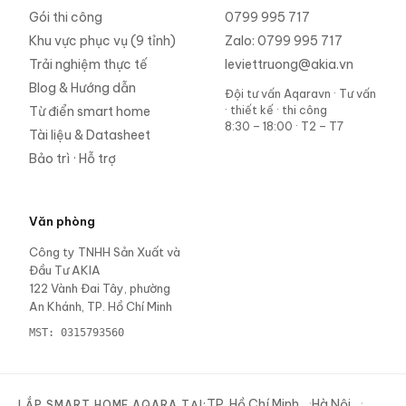
Gói thi công
0799 995 717
Khu vực phục vụ (9 tỉnh)
Zalo:
0799 995 717
Trải nghiệm thực tế
leviettruong@akia.vn
Blog & Hướng dẫn
Đội tư vấn Aqaravn
·
Tư vấn
· thiết kế · thi công
Từ điển smart home
8:30 – 18:00 · T2 – T7
Tài liệu & Datasheet
Bảo trì · Hỗ trợ
Văn phòng
Công ty TNHH Sản Xuất và
Đầu Tư AKIA
122 Vành Đai Tây, phường
An Khánh, TP. Hồ Chí Minh
MST:
0315793560
TP. Hồ Chí Minh
Hà Nội
LẮP SMART HOME AQARA TẠI: