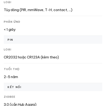
LOẠI
Tùy dòng (PIR, mmWave, T-H, contact, ...)
PHẢN ỨNG
< 1 giây
PIN
LOẠI
CR2032 hoặc CR123A (kèm theo)
TUỔI THỌ
2-5 năm
KẾT NỐI
ZIGBEE
3.0 (cần Hub Aqara)