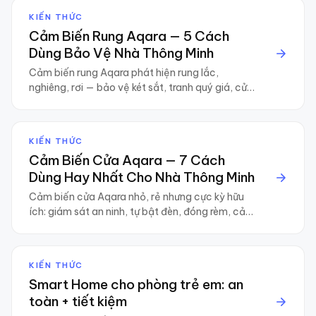
KIẾN THỨC
Cảm Biến Rung Aqara — 5 Cách
Dùng Bảo Vệ Nhà Thông Minh
Cảm biến rung Aqara phát hiện rung lắc,
nghiêng, rơi — bảo vệ két sắt, tranh quý giá, cửa
sổ. 5 cách dùng thực tế + hướng dẫn lắp đặt.
KIẾN THỨC
Cảm Biến Cửa Aqara — 7 Cách
Dùng Hay Nhất Cho Nhà Thông Minh
Cảm biến cửa Aqara nhỏ, rẻ nhưng cực kỳ hữu
ích: giám sát an ninh, tự bật đèn, đóng rèm, cảnh
báo quên cửa. Tổng hợp 7 cách dùng thực tế +
combo gợi ý.
KIẾN THỨC
Smart Home cho phòng trẻ em: an
toàn + tiết kiệm