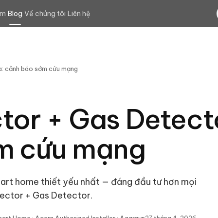
ệm
Blog
Về chúng tôi
Liên hệ
: cảnh báo sớm cứu mạng
or + Gas Detect
m cứu mạng
mart home thiết yếu nhất — đáng đầu tư hơn mọi
ector + Gas Detector.