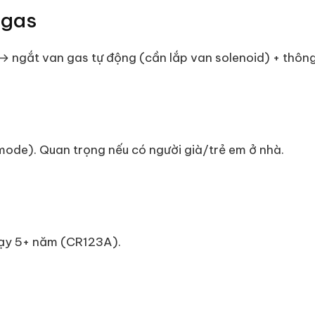
 gas
→ ngắt van gas tự động (cần lắp van solenoid) + thôn
ode). Quan trọng nếu có người già/trẻ em ở nhà.
chạy 5+ năm (CR123A).