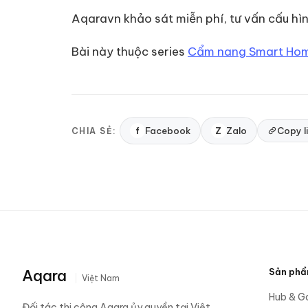
Aqaravn khảo sát miễn phí, tư vấn cấu hìn
Bài này thuộc series
Cẩm nang Smart Ho
f
Facebook
Z
Zalo
Copy l
CHIA SẺ:
Aqara
Sản ph
Việt Nam
Hub & G
Đối tác thi công Aqara ủy quyền tại Việt