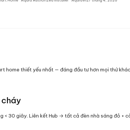
art Home · Aqara Authorized Installer · Aqaravn
27 tháng 4, 2026
rt home thiết yếu nhất — đáng đầu tư hơn mọi thứ khá
 cháy
ng < 30 giây. Liên kết Hub → tất cả đèn nhà sáng đỏ + 