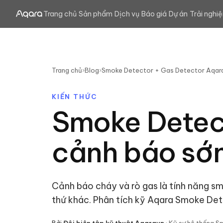
Trang chủ
Sản phẩm
Dịch vụ
Báo giá
Dự án
Trải nghi
Trang chủ
›
Blog
›
Smoke Detector + Gas Detector Aqara
KIẾN THỨC
Smoke Detect
cảnh báo sớ
Cảnh báo cháy và rò gas là tính năng s
thứ khác. Phân tích kỹ Aqara Smoke Det