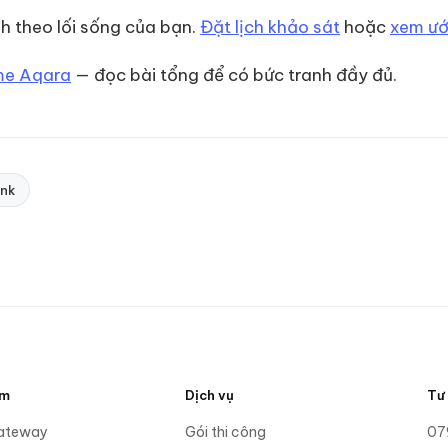
h theo lối sống của bạn.
Đặt lịch khảo sát
hoặc
xem ước
me Aqara
— đọc bài tổng để có bức tranh đầy đủ.
ink
ẩm
Dịch vụ
Tư
ateway
Gói thi công
07