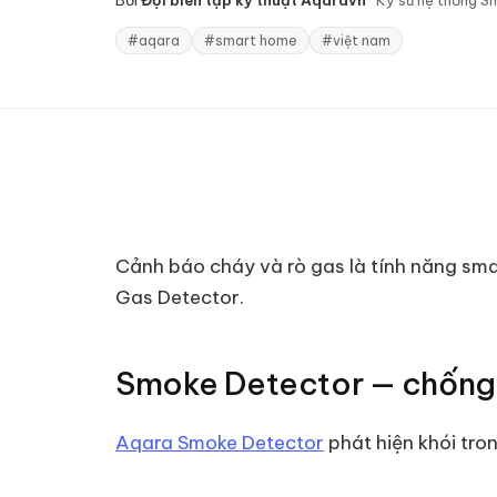
Bởi
Đội biên tập kỹ thuật Aqaravn
·
Kỹ sư hệ thống Sm
#
aqara
#
smart home
#
việt nam
Cảnh báo cháy và rò gas là tính năng sma
Gas Detector.
Smoke Detector — chống
Aqara Smoke Detector
phát hiện khói tro